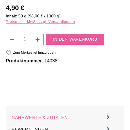
Regulärer Preis:
4,90 €
Inhalt:
50 g
(98,00 € / 1000 g)
Preise inkl. MwSt. zzgl. Versandkosten
Produkt Anzahl: Gib den gewünschten Wert e
IN DEN WARENKORB
Zum Merkzettel hinzufügen
Produktnummer:
14038
NÄHRWERTE & ZUTATEN
BEWERTUNGEN