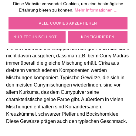
Diese Website verwendet Cookies, um eine bestmögliche
Erfahrung bieten zu können.
Mehr Informationen ...
CURRYPULVER UND SEINE
COOKIE-EINSTELLUNGEN
VIELFALT
ALLE COOKIES AKZEPTIEREN
Curry wird in verschiedensten Geschmacksrichtungen
NUR TECHNISCH NOTWENDIGE
KONFIGURIEREN
und Zusammensetzungen angeboten. Aber auch die
Vielfalt innerhalb der Gruppen ist hier groß und man kann
nicht davon ausgehen, dass man z.B. beim Curry Madras
immer überall die gleiche Mischung erhält. Cirka aus
dreizehn verschiedenen Komponenten werden
Mischungen komponiert. Typische Gewürze, die sich in
den meisten Currymischungen wiederfinden, sind vor
allem Kurkuma, das dem Currypulver seine
charakteristische gelbe Farbe gibt. Außerdem in vielen
Mischungen enthalten sind Koriandersamen,
Kreuzkümmel, schwarzer Pfeffer und Bockshornklee.
Diese Gewürze prägen auch den typischen Geschmack.