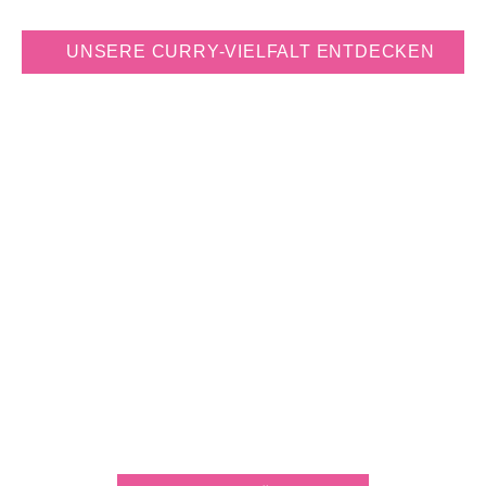
UNSERE CURRY-VIELFALT ENTDECKEN
JETZT KOSTENLOS
MÜHLE PERSONALISIEREN