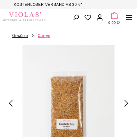
KOSTENLOSER VERSAND AB 30 €*
Zum Hauptinhalt springen
DU HAST 0 PROD
0,00 €*
Gewürze
Currys
Bildergalerie überspringen