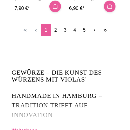
7,90 €*
6,90 €*
Seite
Seite
Seite
Seite
Seite
1
2
3
4
5
GEWÜRZE – DIE KUNST DES
WÜRZENS MIT VIOLAS’
HANDMADE IN HAMBURG –
TRADITION TRIFFT AUF
INNOVATION
Seit über 20 Jahren steht
VIOLAS’
für erlesene