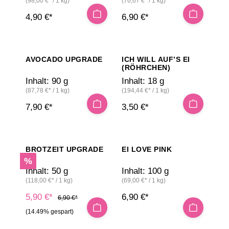
(98,00 €* / 1 kg)
(76,67 €* / 1 kg)
4,90 €*
6,90 €*
AVOCADO UPGRADE
ICH WILL AUF’S EI
(RÖHRCHEN)
Inhalt:
90 g
Inhalt:
18 g
(87,78 €* / 1 kg)
(194,44 €* / 1 kg)
7,90 €*
3,50 €*
BROTZEIT UPGRADE
EI LOVE PINK
Rabatt
%
Inhalt:
50 g
Inhalt:
100 g
(118,00 €* / 1 kg)
(69,00 €* / 1 kg)
5,90 €*
6,90 €*
6,90 €*
(14.49% gespart)