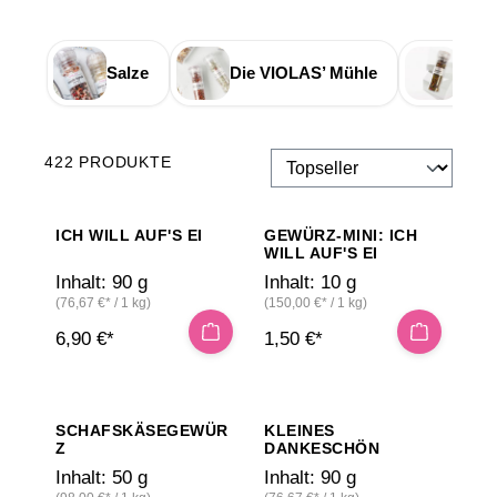
Sie
„Strg
Salze
Die VIOLAS’ Mühle
Pfeff
+
/“.
Diese
Tastenkombination
422 PRODUKTE
aktiviert
den
Screenreader,
ICH WILL AUF'S EI
GEWÜRZ-MINI: ICH
WILL AUF'S EI
der
Inhalt:
90 g
Inhalt:
10 g
Ihnen
(76,67 €* / 1 kg)
(150,00 €* / 1 kg)
beim
6,90 €*
1,50 €*
Navigieren
und
Interagieren
im
SCHAFSKÄSEGEWÜR
KLEINES
Inhalt
Z
DANKESCHÖN
hilft.
Inhalt:
50 g
Inhalt:
90 g