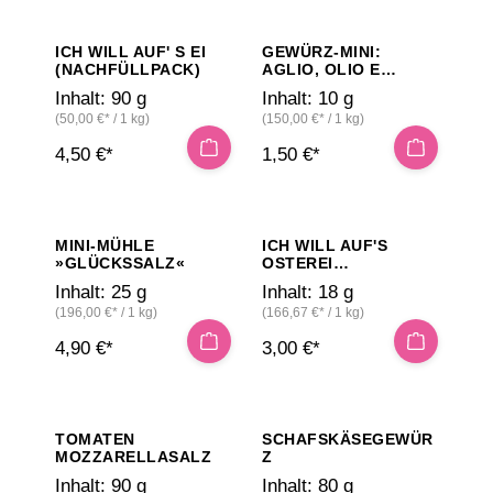
ICH WILL AUF' S EI
GEWÜRZ-MINI:
(NACHFÜLLPACK)
AGLIO, OLIO E
PEPERONCINO, FEIN
Inhalt:
90 g
Inhalt:
10 g
(50,00 €* / 1 kg)
(150,00 €* / 1 kg)
4,50 €*
1,50 €*
MINI-MÜHLE
ICH WILL AUF'S
»GLÜCKSSALZ«
OSTEREI
(RÖHRCHEN)
Inhalt:
25 g
Inhalt:
18 g
(196,00 €* / 1 kg)
(166,67 €* / 1 kg)
4,90 €*
3,00 €*
TOMATEN
SCHAFSKÄSEGEWÜR
MOZZARELLASALZ
Z
Inhalt:
90 g
Inhalt:
80 g