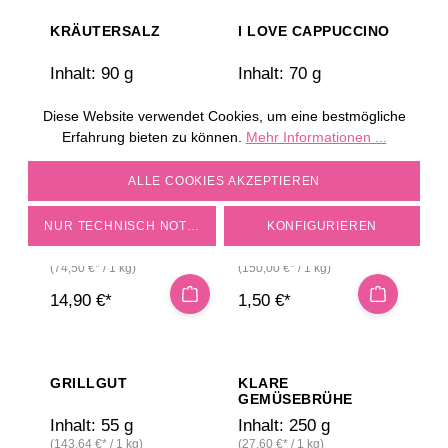
KRÄUTERSALZ
I LOVE CAPPUCCINO
Inhalt:
90 g
Inhalt:
70 g
(76,67 €* / 1 kg)
(112,86 €* / 1 kg)
Diese Website verwendet Cookies, um eine bestmögliche
6,90 €*
7,90 €*
Erfahrung bieten zu können.
Mehr Informationen ...
COOKIE-EINSTELLUNGEN
ALLE COOKIES AKZEPTIEREN
SCHAFSKÄSEGEWÜR
GEWÜRZ-MINI:
Z, 200 G
SCHAFSKÄSEGEWÜR
NUR TECHNISCH NOTWENDIGE
KONFIGURIEREN
Z
Inhalt:
200 g
Inhalt:
10 g
(74,50 €* / 1 kg)
(150,00 €* / 1 kg)
14,90 €*
1,50 €*
GRILLGUT
KLARE
GEMÜSEBRÜHE
Inhalt:
55 g
Inhalt:
250 g
(143,64 €* / 1 kg)
(27,60 €* / 1 kg)