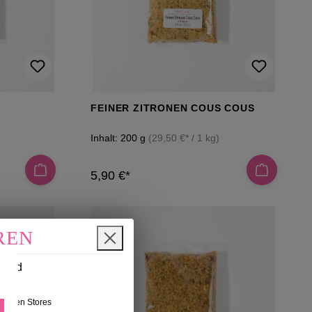
FEINER ZITRONEN COUS COUS
Inhalt:
200 g
(29,50 €* / 1 kg)
5,90 €*
REN
n und
nseren Stores