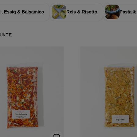
l, Essig & Balsamico
Reis & Risotto
Pasta &
DUKTE