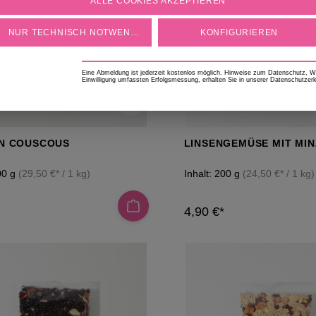
ALLE COOKIES AKZEPTIEREN
geschmackvolle Rezeptideen
Geschenki
NUR TECHNISCH NOTWENDIGE
KONFIGURIEREN
Eine Abmeldung ist jederzeit kostenlos möglich. Hinweise zum Datenschutz, Wid
Einwilligung umfassten Erfolgsmessung, erhalten Sie in unserer Datenschutzerk
N COUSCOUS
LINSENGEMÜSE MIT MIN
00 g
(29,50 €* / 1 kg)
Inhalt:
200 g
(24,50 €* / 1 kg)
4,90 €*