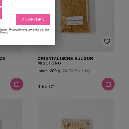
deen
ANMELDEN
erruf, Protokollierung sowie der von der
lärung.
ZE
ORIENTALISCHE BULGUR
MISCHUNG
Inhalt:
200 g
(24,50 €* / 1 kg)
4,90 €*