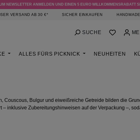
ZUM NEWSLETTER ANMELDEN UND EINEN 5 EURO WILLKOMMENSRABATT S
SER VERSAND AB 30 €*
SICHER EINKAUFEN
HANDMADE
DU HAST
SUCHE
ME
KE
ALLES FÜRS PICKNICK
NEUHEITEN
K
 Couscous, Bulgur und eiweißreiche Getreide bilden die Grund
iert – inklusive Zubereitungshinweisen auf der Verpackung –,