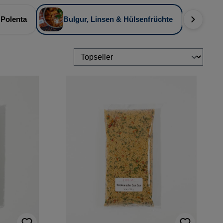
 Polenta
Bulgur, Linsen & Hülsenfrüchte
Spi