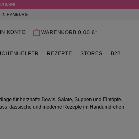
ICHERN!
 IN HAMBURG
 0 PRODUKTE AUF DEM MERKZETTEL
0,00 €*
IN KONTO
WARENKORB
ÜCHENHELFER
REZEPTE
STORES
B2B
lage für herzhafte Bowls, Salate, Suppen und Eintöpfe.
 sodass klassische und moderne Rezepte im Handumdrehen