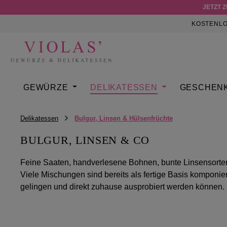
JETZT 
m Hauptinhalt springen
Zur Suche springen
Zur Hauptnavigation springen
KOSTENLO
GEWÜRZE
DELIKATESSEN
GESCHEN
Delikatessen
Bulgur, Linsen & Hülsenfrüchte
BULGUR, LINSEN & CO
Feine Saaten, handverlesene Bohnen, bunte Linsensorten,
Viele Mischungen sind bereits als fertige Basis kompon
gelingen und direkt zuhause ausprobiert werden können.