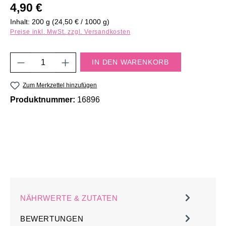
Regulärer Preis:
4,90 €
Inhalt:
200 g
(24,50 € / 1000 g)
Preise inkl. MwSt. zzgl. Versandkosten
Produkt Anzahl: Gib den gewünschten Wert e
IN DEN WARENKORB
Zum Merkzettel hinzufügen
Produktnummer:
16896
NÄHRWERTE & ZUTATEN
BEWERTUNGEN