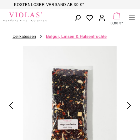
KOSTENLOSER VERSAND AB 30 €*
Zum Hauptinhalt springen
DU HAST 0 PROD
0,00 €*
Delikatessen
Bulgur, Linsen & Hülsenfrüchte
Bildergalerie überspringen