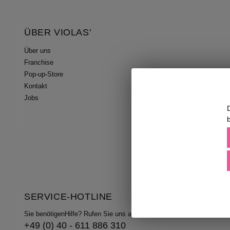
ÜBER VIOLAS'
Über uns
Franchise
Pop-up-Store
Kontakt
Jobs
SERVICE-HOTLINE
Sie benötigenHilfe? Rufen Sie uns an unter
+49 (0) 40 - 611 886 310