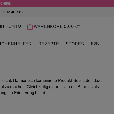
ICHERN!
 IN HAMBURG
 0 PRODUKTE AUF DEM MERKZETTEL
0,00 €*
IN KONTO
WARENKORB
ÜCHENHELFER
REZEPTE
STORES
B2B
eicht. Harmonisch kombinierte Produkt‑Sets laden dazu
t zu machen. Gleichzeitig eignen sich die Bundles als
ange in Erinnerung bleibt.