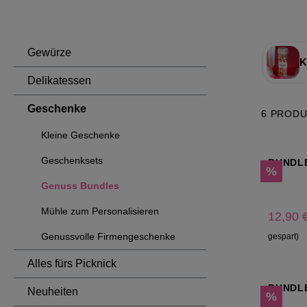
Gewürze
K
Delikatessen
Geschenke
6 PROD
Kleine Geschenke
Geschenksets
BUNDLE
Rabatt
%
Genuss Bundles
Mühle zum Personalisieren
12,90 
Genussvolle Firmengeschenke
gespart)
Alles fürs Picknick
BUNDL
Neuheiten
Rabatt
%