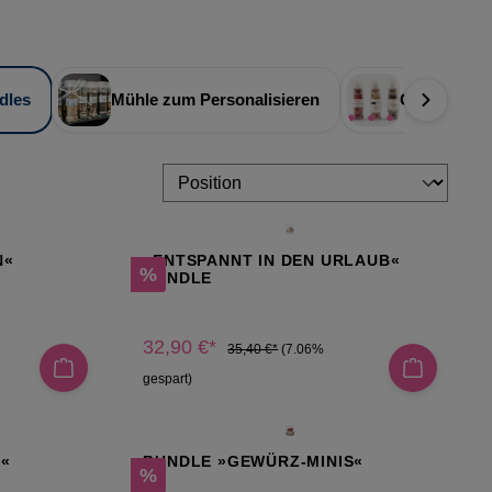
dles
Mühle zum Personalisieren
Genussvoll
N«
»ENTSPANNT IN DEN URLAUB«
Rabatt
%
BUNDLE
32,90 €*
35,40 €*
(7.06%
gespart)
«
BUNDLE »GEWÜRZ-MINIS«
Rabatt
%