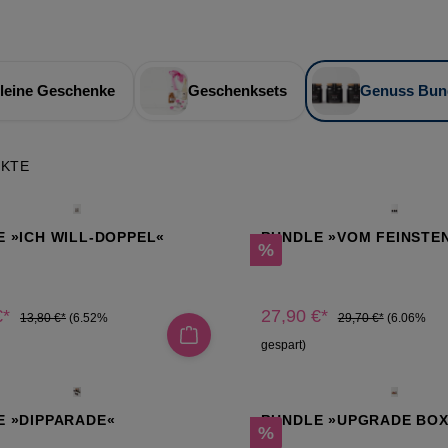
leine Geschenke
Geschenksets
Genuss Bun
UKTE
 »ICH WILL-DOPPEL«
BUNDLE »VOM FEINSTE
Rabatt
%
€*
27,90 €*
13,80 €*
(6.52%
29,70 €*
(6.06%
gespart)
E »DIPPARADE«
BUNDLE »UPGRADE BOX
Rabatt
%