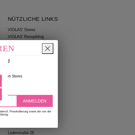
NÜTZLICHE LINKS
VIOLAS' Stores
VIOLAS' Rezeptblog
VIOLAS' Newsletter
REN
n und
nseren Stores
deen
ANMELDEN
erruf, Protokollierung sowie der von der
VIOLAS' GMBH
lärung.
Lederstraße 26