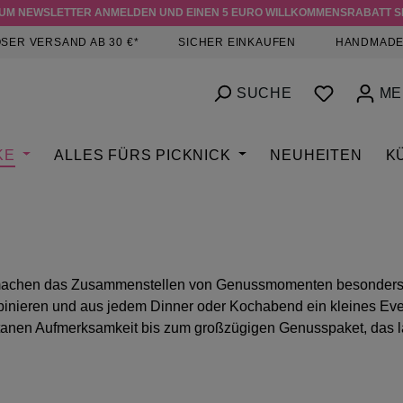
ZUM NEWSLETTER ANMELDEN UND EINEN 5 EURO WILLKOMMENSRABATT S
SER VERSAND AB 30 €*
SICHER EINKAUFEN
HANDMADE
DU HAST
SUCHE
ME
KE
ALLES FÜRS PICKNICK
NEUHEITEN
K
 machen das Zusammenstellen von Genussmomenten besonders l
inieren und aus jedem Dinner oder Kochabend ein kleines Even
ontanen Aufmerksamkeit bis zum großzügigen Genusspaket, das l