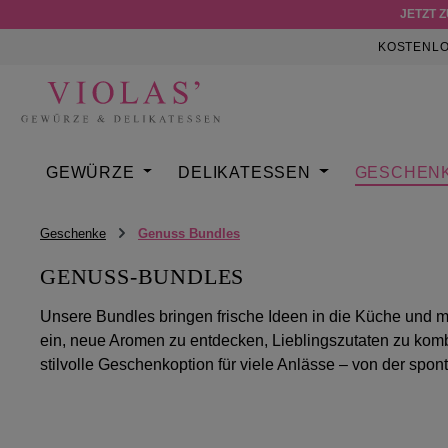
JETZT 
m Hauptinhalt springen
Zur Suche springen
Zur Hauptnavigation springen
KOSTENLO
GEWÜRZE
DELIKATESSEN
GESCHEN
Geschenke
Genuss Bundles
GENUSS-BUNDLES
Unsere Bundles bringen frische Ideen in die Küche und
ein, neue Aromen zu entdecken, Lieblingszutaten zu komb
stilvolle Geschenkoption für viele Anlässe – von der sp