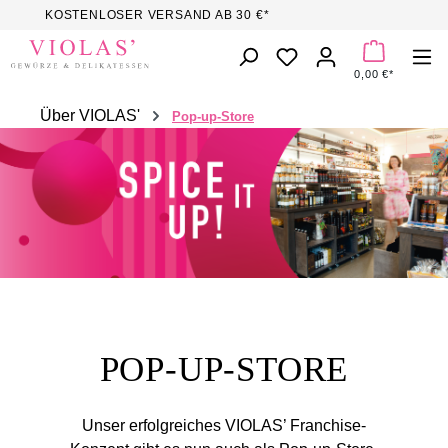
KOSTENLOSER VERSAND AB 30 €*
Zum Hauptinhalt springen
DU HAST 0 PROD
0,00 €*
Über VIOLAS'
Pop-up-Store
POP-UP-STORE
Unser erfolgreiches VIOLAS’ Franchise-