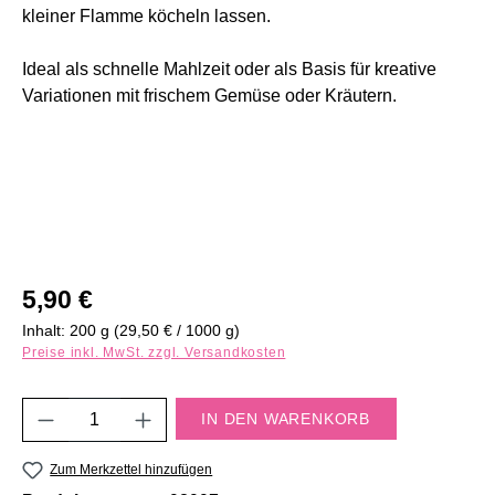
kleiner Flamme köcheln lassen.
Ideal als schnelle Mahlzeit oder als Basis für kreative
Variationen mit frischem Gemüse oder Kräutern.
Regulärer Preis:
5,90 €
Inhalt:
200 g
(29,50 € / 1000 g)
Preise inkl. MwSt. zzgl. Versandkosten
Produkt Anzahl: Gib den gewünschten Wert e
IN DEN WARENKORB
Zum Merkzettel hinzufügen