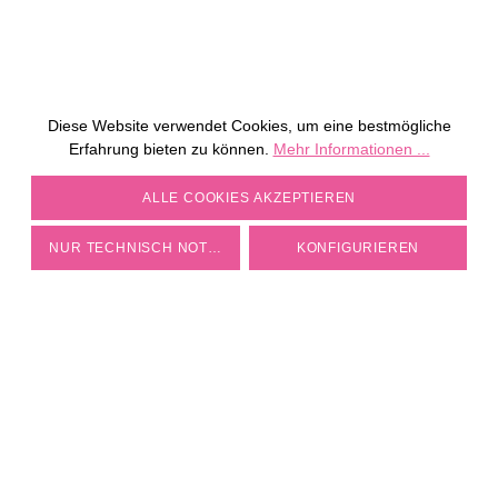
Diese Website verwendet Cookies, um eine bestmögliche
JETZT KOSTENLOS
Erfahrung bieten zu können.
Mehr Informationen ...
MÜHLE PERSONALISIEREN
COOKIE-EINSTELLUNGEN
ALLE COOKIES AKZEPTIEREN
ZU DEN MÜHLEN
NUR TECHNISCH NOTWENDIGE
KONFIGURIEREN