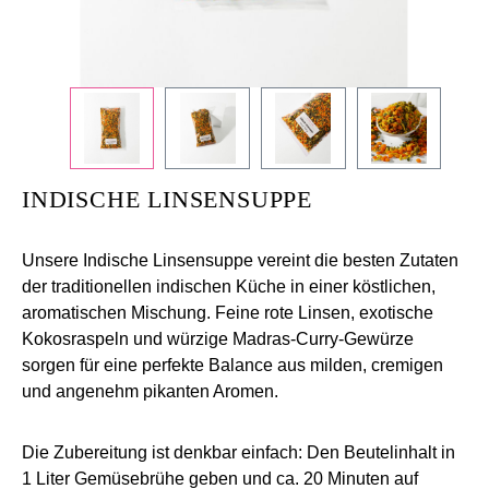
+
/".
This
shortcut
activates
the
screen
INDISCHE LINSENSUPPE
reader
to
help
Unsere
Indische Linsensuppe
vereint die besten Zutaten
you
der traditionellen indischen Küche in einer köstlichen,
navigate
aromatischen Mischung. Feine
rote Linsen
, exotische
and
Kokosraspeln
und würzige
Madras-Curry-Gewürze
interact
sorgen für eine perfekte Balance aus milden, cremigen
with
und angenehm pikanten Aromen.
the
content.
Die Zubereitung ist denkbar einfach: Den Beutelinhalt in
1 Liter Gemüsebrühe
geben und
ca. 20 Minuten auf