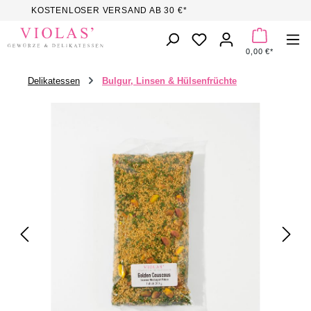
KOSTENLOSER VERSAND AB 30 €*
Zum Hauptinhalt springen
DU HAST 0 PROD
0,00 €*
Delikatessen
Bulgur, Linsen & Hülsenfrüchte
Bildergalerie überspringen