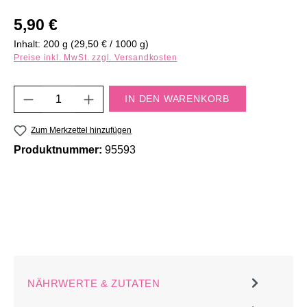
Regulärer Preis:
5,90 €
Inhalt:
200 g
(29,50 € / 1000 g)
Preise inkl. MwSt. zzgl. Versandkosten
Produkt Anzahl: Gib den gewünschten Wert e
IN DEN WARENKORB
Zum Merkzettel hinzufügen
Produktnummer:
95593
NÄHRWERTE & ZUTATEN