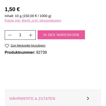
Regulärer Preis:
1,50 €
Inhalt:
10 g
(150,00 € / 1000 g)
Preise inkl. MwSt. zzgl. Versandkosten
Produkt Anzahl: Gib den gewünschten Wert e
IN DEN WARENKORB
Zum Merkzettel hinzufügen
Produktnummer:
92739
NÄHRWERTE & ZUTATEN