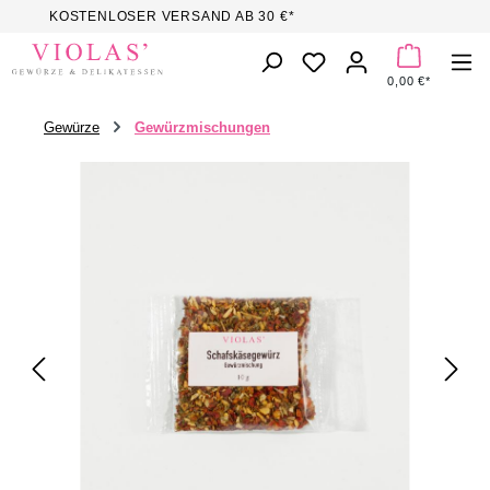
KOSTENLOSER VERSAND AB 30 €*
Zum Hauptinhalt springen
DU HAST 0 PROD
0,00 €*
Gewürze
Gewürzmischungen
Bildergalerie überspringen