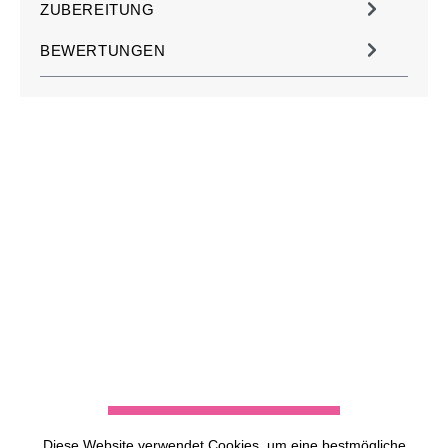
ZUBEREITUNG
BEWERTUNGEN
JETZT KOSTENLOS
MÜHLE PERSONALISIEREN
ZU DEN MÜHLEN
Diese Website verwendet Cookies, um eine bestmögliche