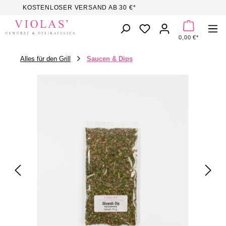
KOSTENLOSER VERSAND AB 30 €*
Zum Hauptinhalt springen
DU HAST 0 PROD
0,00 €*
Alles für den Grill
Saucen & Dips
Bildergalerie überspringen