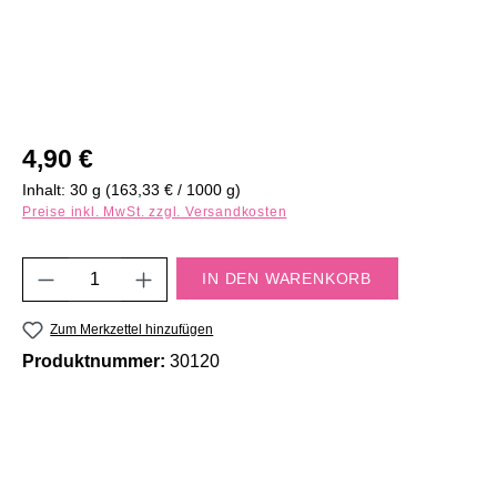
Regulärer Preis:
4,90 €
Inhalt:
30 g
(163,33 € / 1000 g)
Preise inkl. MwSt. zzgl. Versandkosten
Produkt Anzahl: Gib den gewünschten Wert e
IN DEN WARENKORB
Zum Merkzettel hinzufügen
Produktnummer:
30120