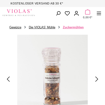
KOSTENLOSER VERSAND AB 30 €*
Zum Hauptinhalt springen
DU HAST 0 PROD
0,00 €*
Gewürze
Die VIOLAS’ Mühle
Zuckermühlen
Bildergalerie überspringen