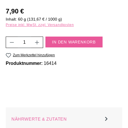
Regulärer Preis:
7,90 €
Inhalt:
60 g
(131,67 € / 1000 g)
Preise inkl. MwSt. zzgl. Versandkosten
Produkt Anzahl: Gib den gewünschten Wert e
IN DEN WARENKORB
Zum Merkzettel hinzufügen
Produktnummer:
16414
NÄHRWERTE & ZUTATEN