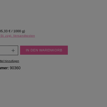
eis:
05,33 € / 1000 g)
wSt. zzgl. Versandkosten
Anzahl: Gib den gewünschten Wert ein oder
IN DEN WARENKORB
tel hinzufügen
mmer:
90360