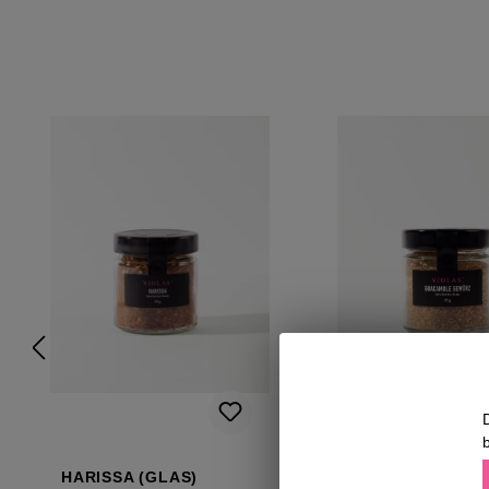
Produktgalerie überspringen
HARISSA (GLAS)
GUACAMOLE GE