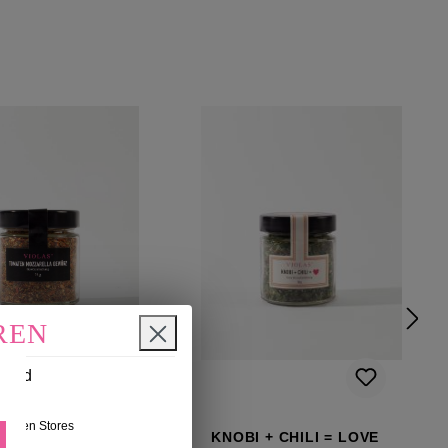
REN
n und
nseren Stores
TEN
KNOBI + CHILI = LOVE