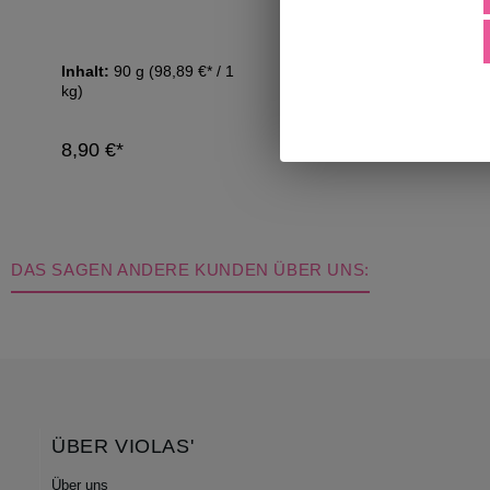
Inhalt:
90 g
(98,89 €* / 1
Inhalt:
95 g
(104,21 
kg)
kg)
8,90 €*
9,90 €*
DAS SAGEN ANDERE KUNDEN ÜBER UNS:
ÜBER VIOLAS'
Über uns