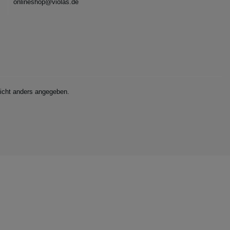
onlineshop@violas.de
cht anders angegeben.