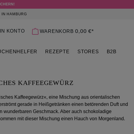
ICHERN!
 IN HAMBURG
 0 PRODUKTE AUF DEM MERKZETTEL
0,00 €*
IN KONTO
WARENKORB
ÜCHENHELFER
REZEPTE
STORES
B2B
CHES KAFFEEGEWÜRZ
sches Kaffeegewürz«, eine Mischung aus orientalischen
rströmt gerade in Heißgetränken einen betörenden Duft und
nen wunderbaren Geschmack. Aber auch schokoladige
kommen mit dieser Mischung einen Hauch von Morgenland.