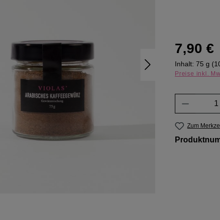
Regulärer Pr
7,90 €
Inhalt:
75 g
(1
Preise inkl. M
Produkt 
Zum Merkzet
Produktnu