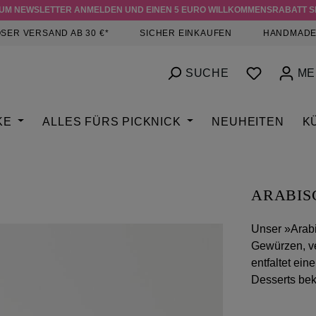
ZUM NEWSLETTER ANMELDEN UND EINEN 5 EURO WILLKOMMENSRABATT S
SER VERSAND AB 30 €*
SICHER EINKAUFEN
HANDMADE
DU HAST
SUCHE
ME
KE
ALLES FÜRS PICKNICK
NEUHEITEN
K
ARABIS
Unser »Arabi
Gewürzen, ve
entfaltet ei
Desserts be