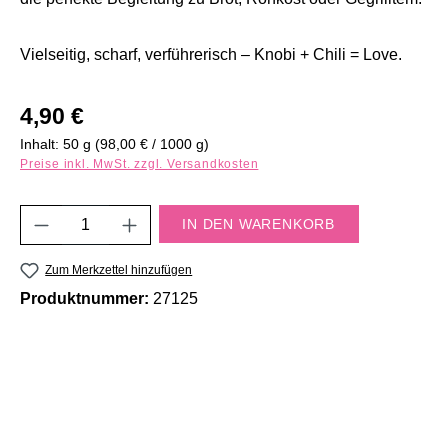
Vielseitig, scharf, verführerisch – Knobi + Chili = Love.
Regulärer Preis:
4,90 €
Inhalt:
50 g
(98,00 € / 1000 g)
Preise inkl. MwSt. zzgl. Versandkosten
Produkt Anzahl: Gib den gewünschten Wert e
IN DEN WARENKORB
Zum Merkzettel hinzufügen
Produktnummer:
27125