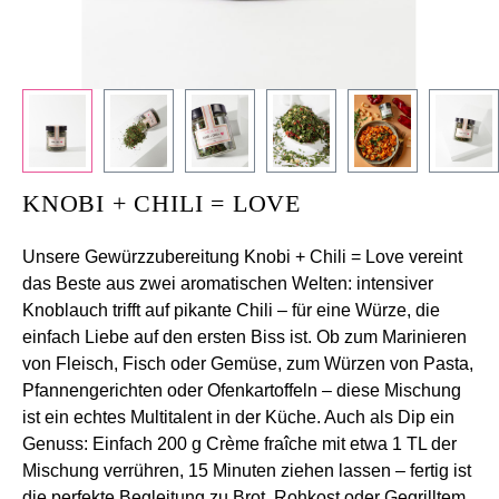
+
/".
This
shortcut
activates
the
screen
KNOBI + CHILI = LOVE
reader
to
Unsere Gewürzzubereitung Knobi + Chili = Love vereint
help
das Beste aus zwei aromatischen Welten: intensiver
you
Knoblauch trifft auf pikante Chili – für eine Würze, die
navigate
einfach Liebe auf den ersten Biss ist. Ob zum Marinieren
and
von Fleisch, Fisch oder Gemüse, zum Würzen von Pasta,
interact
Pfannengerichten oder Ofenkartoffeln – diese Mischung
with
ist ein echtes Multitalent in der Küche. Auch als Dip ein
the
Genuss: Einfach 200 g Crème fraîche mit etwa 1 TL der
content.
Mischung verrühren, 15 Minuten ziehen lassen – fertig ist
die perfekte Begleitung zu Brot, Rohkost oder Gegrilltem.