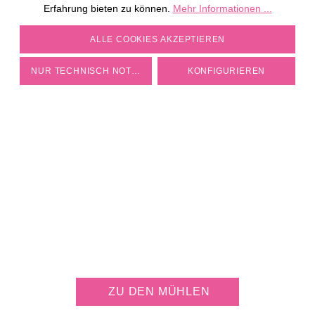
ZUM REZEPT
Erfahrung bieten zu können.
Mehr Informationen ...
COOKIE-EINSTELLUNGEN
ALLE COOKIES AKZEPTIEREN
NUR TECHNISCH NOTWENDIGE
KONFIGURIEREN
JETZT KOSTENLOS
MÜHLE PERSONALISIEREN
ZU DEN MÜHLEN