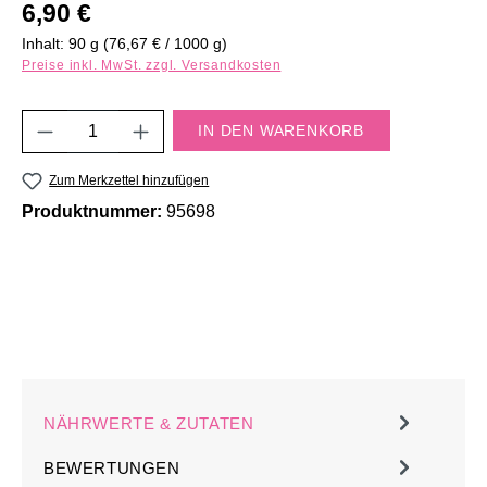
Regulärer Preis:
6,90 €
Inhalt:
90 g
(76,67 € / 1000 g)
Preise inkl. MwSt. zzgl. Versandkosten
Produkt Anzahl: Gib den gewünschten Wert e
IN DEN WARENKORB
Zum Merkzettel hinzufügen
Produktnummer:
95698
NÄHRWERTE & ZUTATEN
BEWERTUNGEN