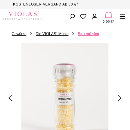
KOSTENLOSER VERSAND AB 30 €*
Zum Hauptinhalt springen
DU HAST 0 PROD
0,00 €*
Gewürze
Die VIOLAS’ Mühle
Salzmühlen
Bildergalerie überspringen