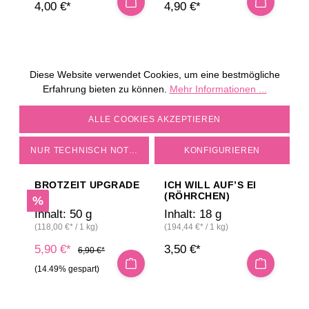
4,00 €*
4,90 €*
ARABISCHES
I LOVE CAPPUCCINO
KAFFEEGEWÜRZ
Diese Website verwendet Cookies, um eine bestmögliche
Erfahrung bieten zu können.
Mehr Informationen ...
Inhalt:
75 g
Inhalt:
70 g
(105,33 €* / 1 kg)
(112,86 €* / 1 kg)
COOKIE-EINSTELLUNGEN
ALLE COOKIES AKZEPTIEREN
7,90 €*
7,90 €*
NUR TECHNISCH NOTWENDIGE
KONFIGURIEREN
BROTZEIT UPGRADE
ICH WILL AUF’S EI
(RÖHRCHEN)
Rabatt
%
Inhalt:
50 g
Inhalt:
18 g
(118,00 €* / 1 kg)
(194,44 €* / 1 kg)
5,90 €*
3,50 €*
6,90 €*
(14.49% gespart)