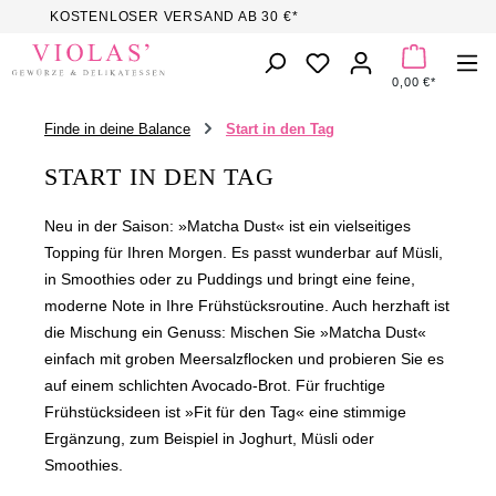
KOSTENLOSER VERSAND AB 30 €*
Zum Hauptinhalt springen
DU HAST 0 PROD
0,00 €*
Finde in deine Balance
Start in den Tag
START IN DEN TAG
Neu in der Saison: »Matcha Dust« ist ein vielseitiges
Topping für Ihren Morgen. Es passt wunderbar auf Müsli,
in Smoothies oder zu Puddings und bringt eine feine,
moderne Note in Ihre Frühstücksroutine. Auch herzhaft ist
die Mischung ein Genuss: Mischen Sie »Matcha Dust«
einfach mit groben Meersalzflocken und probieren Sie es
auf einem schlichten Avocado-Brot. Für fruchtige
Frühstücksideen ist »Fit für den Tag« eine stimmige
Ergänzung, zum Beispiel in Joghurt, Müsli oder
Smoothies.