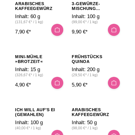
ARABISCHES
3-GEWÜRZE-
KAFFEEGEWÜRZ
MISCHUNG
(NACHFÜLLPACK
Inhalt:
60 g
Inhalt:
100 g
100G)
(131,67 €* / 1 kg)
(99,00 €* / 1 kg)
7,90 €*
9,90 €*
MINI-MÜHLE
FRÜHSTÜCKS
»BROTZEIT«
QUINOA
Inhalt:
15 g
Inhalt:
200 g
(326,67 €* / 1 kg)
(29,50 €* / 1 kg)
4,90 €*
5,90 €*
ICH WILL AUF'S EI
ARABISCHES
(GEMAHLEN)
KAFFEEGEWÜRZ
Inhalt:
100 g
Inhalt:
50 g
(40,00 €* / 1 kg)
(98,00 €* / 1 kg)