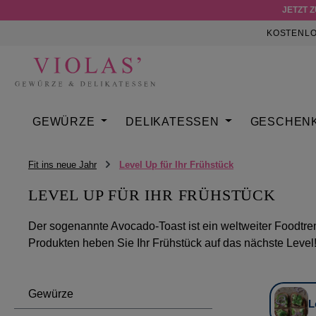
Welcome
JETZT 
m Hauptinhalt springen
Zur Suche springen
Zur Hauptnavigation springen
to
KOSTENLO
All
in
One
Accessibility
screen
GEWÜRZE
DELIKATESSEN
GESCHEN
reader.
To
start
Fit ins neue Jahr
Level Up für Ihr Frühstück
the
LEVEL UP FÜR IHR FRÜHSTÜCK
All
in
Der sogenannte Avocado-Toast ist ein weltweiter Foodtre
One
Produkten heben Sie Ihr Frühstück auf das nächste Level
Accessibility
screen
reader,
Gewürze
press
L
"Ctrl