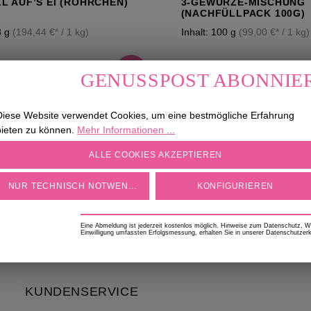
LL AUF’S EI (RÖHRCHEN)
3-GEWÜRZE-MISCHUNG
(NACHFÜLLPACK 100G)
8 g
(194,44 €* / 1 kg)
Inhalt:
100 g
(99,00 €* / 1 kg)
9,90 €*
GENUSSPOST ABONNIE
Melden Sie sich jetzt für unseren Newsletter a
Diese Website verwendet Cookies, um eine bestmögliche Erfahrung
Seite
Seite
1
2
sichern Sie sich einen 5 € Willkommensrabatt!
bieten zu können.
Mehr Informationen ...
COOKIE-EINSTELLUNGEN
exklusive Produktempfehlungen
News aus u
ALLE COOKIES AKZEPTIEREN
geschmackvolle Rezeptideen
Geschenki
NUR TECHNISCH NOTWENDIGE
KONFIGURIEREN
Eine Abmeldung ist jederzeit kostenlos möglich. Hinweise zum Datenschutz, Wid
Einwilligung umfassten Erfolgsmessung, erhalten Sie in unserer Datenschutzerk
KUNDENSERVICE