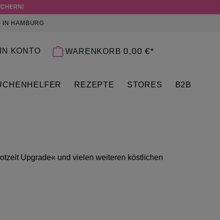
ICHERN!
 IN HAMBURG
 0 PRODUKTE AUF DEM MERKZETTEL
0,00 €*
IN KONTO
WARENKORB
ÜCHENHELFER
REZEPTE
STORES
B2B
otzeit Upgrade« und vielen weiteren köstlichen