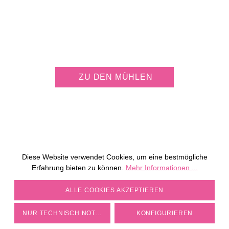
JETZT KOSTENLOS
MÜHLE PERSONALISIEREN
ZU DEN MÜHLEN
Diese Website verwendet Cookies, um eine bestmögliche
Erfahrung bieten zu können.
Mehr Informationen ...
COOKIE-EINSTELLUNGEN
ALLE COOKIES AKZEPTIEREN
NUR TECHNISCH NOTWENDIGE
KONFIGURIEREN