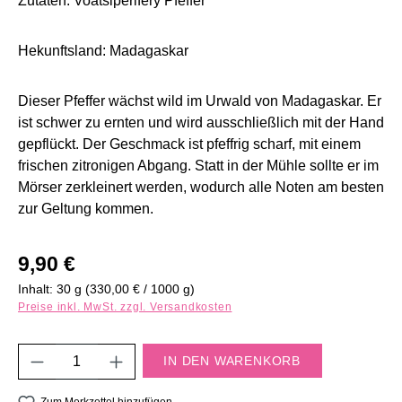
Zutaten: Voatsiperifery Pfeffer
Hekunftsland: Madagaskar
Dieser Pfeffer wächst wild im Urwald von Madagaskar. Er
ist schwer zu ernten und wird ausschließlich mit der Hand
gepflückt. Der Geschmack ist pfeffrig scharf, mit einem
frischen zitronigen Abgang. Statt in der Mühle sollte er im
Mörser zerkleinert werden, wodurch alle Noten am besten
zur Geltung kommen.
Regulärer Preis:
9,90 €
Inhalt:
30 g
(330,00 € / 1000 g)
Preise inkl. MwSt. zzgl. Versandkosten
Produkt Anzahl: Gib den gewünschten Wert e
IN DEN WARENKORB
Zum Merkzettel hinzufügen