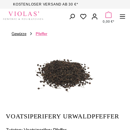
KOSTENLOSER VERSAND AB 30 €*
Zum Hauptinhalt springen
DU HAST 0 PROD
0,00 €*
Gewürze
Pfeffer
Bildergalerie überspringen
VOATSIPERIFERY URWALDPFEFFER