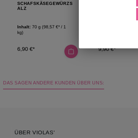
SCHAFSKÄSEGEWÜRZS
3-GEWÜRZE-MI
ALZ
(NACHFÜLLPACK
Inhalt:
70 g
(98,57 €* / 1
Inhalt:
100 g
(99,00
kg)
kg)
6,90 €*
9,90 €*
DAS SAGEN ANDERE KUNDEN ÜBER UNS:
ÜBER VIOLAS'