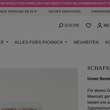
ZUM NEWSLETTER ANMELDEN UND EINEN 5 EURO WILLKOMMENSRABATT S
SER VERSAND AB 30 €*
SICHER EINKAUFEN
HANDMADE
DU HAST
SUCHE
ME
KE
ALLES FÜRS PICKNICK
NEUHEITEN
K
SCHAFS
Unser Bests
Für dieses G
Meersalz ge
lassen uns a
Salzmischung