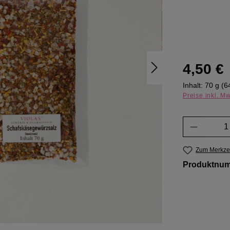
Regulärer Pr
4,50 €
Inhalt:
70 g
(6
Preise inkl. M
Produkt 
Zum Merkzet
Produktnu