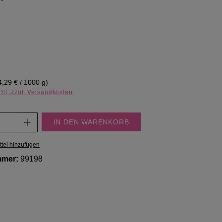
eis:
4,29 € / 1000 g)
wSt. zzgl. Versandkosten
Anzahl: Gib den gewünschten Wert ein oder
IN DEN WARENKORB
tel hinzufügen
mmer:
99198