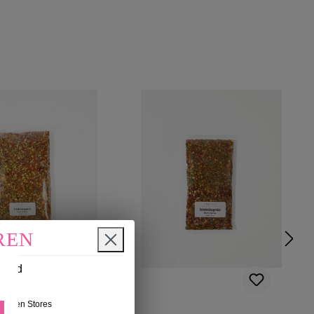
REN
n und
nseren Stores