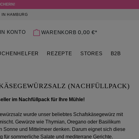
ICHERN!
 IN HAMBURG
 0 PRODUKTE AUF DEM MERKZETTEL
0,00 €*
IN KONTO
WARENKORB
ÜCHENHELFER
REZEPTE
STORES
B2B
KÄSEGEWÜRZSALZ (NACHFÜLLPACK)
eller im Nachfüllpack für Ihre Mühle!
ewürzsalz wurde unser beliebtes Schafskäsegewürz mit
mischt. Gewürze wie Thymian, Oregano oder Basilikum
n Sonne und Mittelmeer denken. Darum eignet sich diese
 für sommerliche Salate und mediterrane Gerichte.