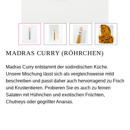
Sie
„Strg
+
/“.
Diese
Tastenkombination
aktiviert
MADRAS CURRY (RÖHRCHEN)
den
Screenreader,
Madras Curry entstammt der südindischen Küche.
der
Unsere Mischung lässt sich als vergleichsweise mild
Ihnen
beschreiben und passt daher auch hervorragend zu Fisch
beim
und Krustentieren. Probieren Sie es auch zu feinen
Navigieren
Salaten mit Hühnchen und exotischen Früchten,
und
Chutneys oder gegrillter Ananas.
Interagieren
im
Inhalt
hilft.