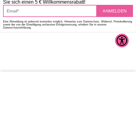
Sie sich einen 5 € Willkommensrabatt!
ANMELDEN
Eine Abmeldung ist jederzeit kostenlos möglich. Hinweise zum Datenschutz, Widerruf, Protokollierung
sowie der von der Einwilligung umfassten Erfolgsmessung, erhalten Sie in unserer
Datenschutzerklärung.
IN DEN WARENKORB