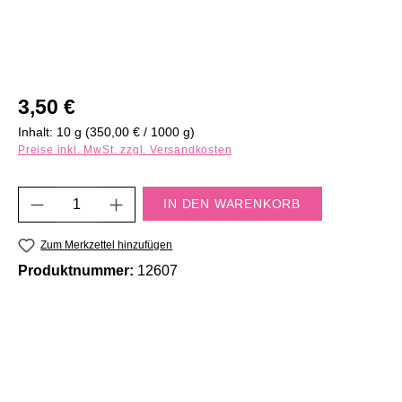
Regulärer Preis:
3,50 €
Inhalt:
10 g
(350,00 € / 1000 g)
Preise inkl. MwSt. zzgl. Versandkosten
Produkt Anzahl: Gib den gewünschten Wert e
IN DEN WARENKORB
Zum Merkzettel hinzufügen
Produktnummer:
12607