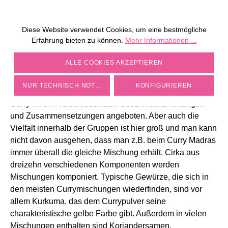
Diese Website verwendet Cookies, um eine bestmögliche
Erfahrung bieten zu können.
Mehr Informationen ...
COOKIE-EINSTELLUNGEN
ALLE COOKIES AKZEPTIEREN
CURRYPULVER UND SEINE
VIELFALT
NUR TECHNISCH NOTWENDIGE
KONFIGURIEREN
Curry wird in verschiedensten Geschmacksrichtungen
und Zusammensetzungen angeboten. Aber auch die
Vielfalt innerhalb der Gruppen ist hier groß und man kann
nicht davon ausgehen, dass man z.B. beim Curry Madras
immer überall die gleiche Mischung erhält. Cirka aus
dreizehn verschiedenen Komponenten werden
Mischungen komponiert. Typische Gewürze, die sich in
den meisten Currymischungen wiederfinden, sind vor
allem Kurkuma, das dem Currypulver seine
charakteristische gelbe Farbe gibt. Außerdem in vielen
Mischungen enthalten sind Koriandersamen,