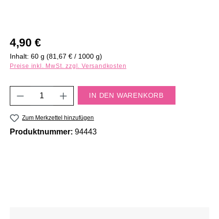
Regulärer Preis:
4,90 €
Inhalt:
60 g
(81,67 € / 1000 g)
Preise inkl. MwSt. zzgl. Versandkosten
Produkt Anzahl: Gib den gewünschten Wert e
IN DEN WARENKORB
Zum Merkzettel hinzufügen
Produktnummer:
94443