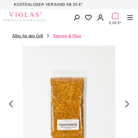
KOSTENLOSER VERSAND AB 30 €*
Zum Hauptinhalt springen
DU HAST 0 PROD
0,00 €*
Alles für den Grill
Saucen & Dips
Bildergalerie überspringen