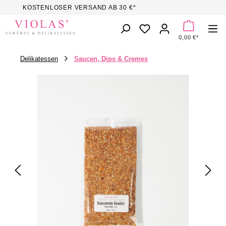
KOSTENLOSER VERSAND AB 30 €*
Zum Hauptinhalt springen
DU HAST 0 PROD
0,00 €*
Delikatessen
Saucen, Dips & Cremes
Bildergalerie überspringen