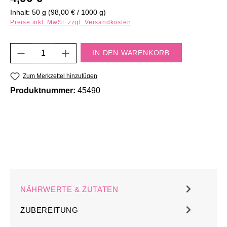
Inhalt:
50 g
(98,00 € / 1000 g)
Preise inkl. MwSt. zzgl. Versandkosten
Produkt Anzahl: Gib den gewünschten Wert e
IN DEN WARENKORB
Zum Merkzettel hinzufügen
Produktnummer:
45490
NÄHRWERTE & ZUTATEN
ZUBEREITUNG