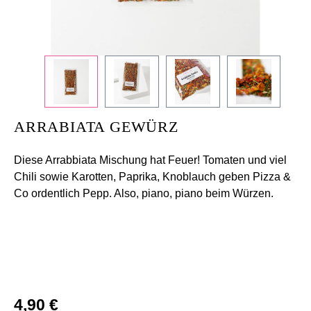
+
/".
This
shortcut
activates
the
screen
ARRABIATA GEWÜRZ
reader
to
Diese Arrabbiata Mischung hat Feuer! Tomaten und viel
help
Chili sowie Karotten, Paprika, Knoblauch geben Pizza &
you
Co ordentlich Pepp. Also, piano, piano beim Würzen.
navigate
and
interact
with
the
content.
Regulärer Preis:
4,90 €