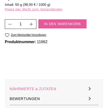
Inhalt:
50 g
(98,00 € / 1000 g)
Preise inkl. MwSt. zzgl. Versandkosten
Produkt Anzahl: Gib den gewünschten Wert e
IN DEN WARENKORB
Zum Merkzettel hinzufügen
Produktnummer:
11662
NÄHRWERTE & ZUTATEN
BEWERTUNGEN