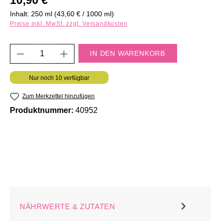
Inhalt:
250 ml
(43,60 € / 1000 ml)
Preise inkl. MwSt. zzgl. Versandkosten
Produkt Anzahl: Gib den gewünschten Wert e
IN DEN WARENKORB
Nur noch 10 verfügbar
Zum Merkzettel hinzufügen
Produktnummer:
40952
NÄHRWERTE & ZUTATEN