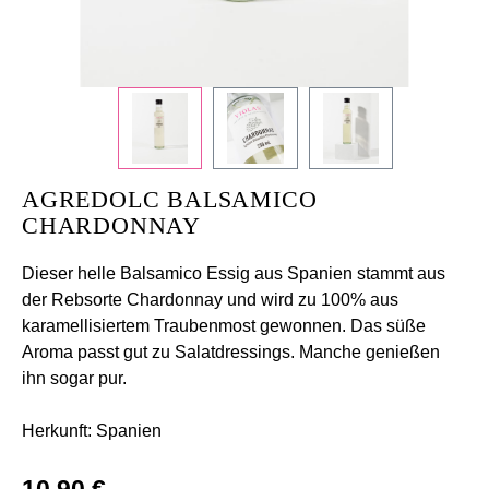
+
/".
This
shortcut
activates
the
screen
AGREDOLC BALSAMICO
reader
CHARDONNAY
to
help
Dieser helle Balsamico Essig aus Spanien stammt aus
you
der Rebsorte Chardonnay und wird zu 100% aus
navigate
karamellisiertem Traubenmost gewonnen. Das süße
and
Aroma passt gut zu Salatdressings. Manche genießen
interact
ihn sogar pur.
with
the
Herkunft: Spanien
content.
Regulärer Preis:
10,90 €