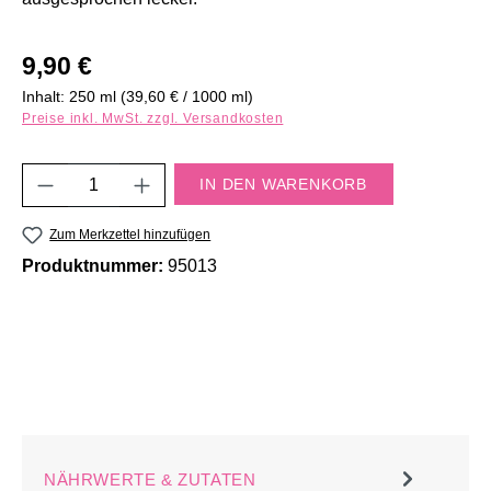
Regulärer Preis:
9,90 €
Inhalt:
250 ml
(39,60 € / 1000 ml)
Preise inkl. MwSt. zzgl. Versandkosten
Produkt Anzahl: Gib den gewünschten Wert e
IN DEN WARENKORB
Zum Merkzettel hinzufügen
Produktnummer:
95013
NÄHRWERTE & ZUTATEN