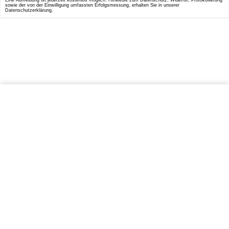
Eine Abmeldung ist jederzeit kostenlos möglich. Hinweise zum Datenschutz, Widerruf, Protokollierung
sowie der von der Einwilligung umfassten Erfolgsmessung, erhalten Sie in unserer
Datenschutzerklärung.
IN DEN WARENKORB