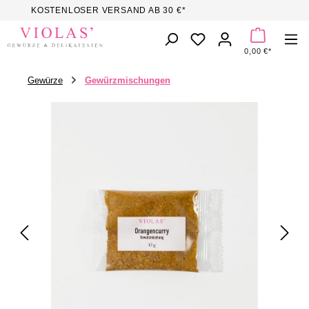
KOSTENLOSER VERSAND AB 30 €*
Zum Hauptinhalt springen
DU HAST 0 PROD
0,00 €*
Gewürze
Gewürzmischungen
Bildergalerie überspringen