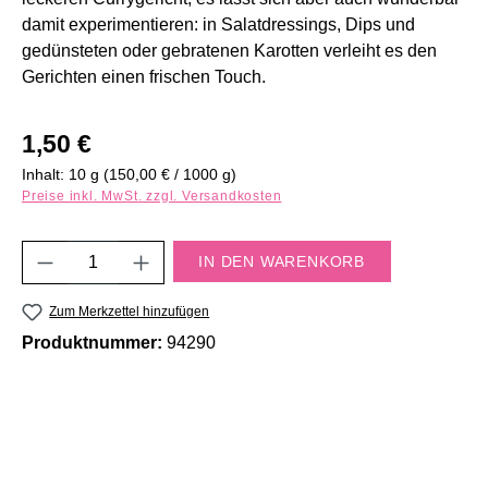
damit experimentieren: in Salatdressings, Dips und
gedünsteten oder gebratenen Karotten verleiht es den
Gerichten einen frischen Touch.
Regulärer Preis:
1,50 €
Inhalt:
10 g
(150,00 € / 1000 g)
Preise inkl. MwSt. zzgl. Versandkosten
Produkt Anzahl: Gib den gewünschten Wert e
IN DEN WARENKORB
Zum Merkzettel hinzufügen
Produktnummer:
94290