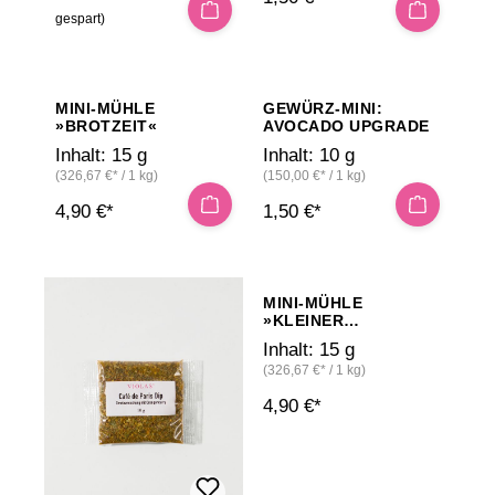
gespart)
MINI-MÜHLE
GEWÜRZ-MINI:
»BROTZEIT«
AVOCADO UPGRADE
Inhalt:
15 g
Inhalt:
10 g
(326,67 €* / 1 kg)
(150,00 €* / 1 kg)
4,90 €*
1,50 €*
MINI-MÜHLE
»KLEINER
GRILLGOTT«
Inhalt:
15 g
(326,67 €* / 1 kg)
4,90 €*