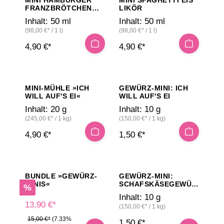
FRANZBRÖTCHEN
LIKÖR
LIKÖR
Inhalt:
50 ml
Inhalt:
50 ml
(98,00 €* / 1 l)
(98,00 €* / 1 l)
4,90 €*
4,90 €*
MINI-MÜHLE »ICH
GEWÜRZ-MINI: ICH
WILL AUF'S EI«
WILL AUF'S EI
Inhalt:
20 g
Inhalt:
10 g
(245,00 €* / 1 kg)
(150,00 €* / 1 kg)
4,90 €*
1,50 €*
BUNDLE »GEWÜRZ-
GEWÜRZ-MINI:
MINIS«
SCHAFSKÄSEGEWÜR
Rabatt
%
Z
Inhalt:
10 g
13,90 €*
(150,00 €* / 1 kg)
15,00 €*
(7.33%
1,50 €*