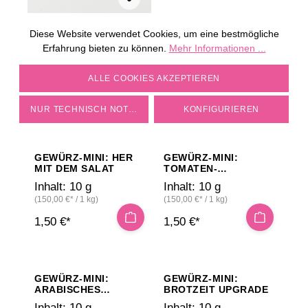
Diese Website verwendet Cookies, um eine bestmögliche
GEWÜRZ-MINI: CAFÉ
DE PARIS DIP MIT
Erfahrung bieten zu können.
Mehr Informationen ...
ORANGENCURRY
Inhalt:
10 g
COOKIE-EINSTELLUNGEN
ALLE COOKIES AKZEPTIEREN
(150,00 €* / 1 kg)
1,50 €*
NUR TECHNISCH NOTWENDIGE
KONFIGURIEREN
GEWÜRZ-MINI: HER
GEWÜRZ-MINI:
MIT DEM SALAT
TOMATEN-
MOZZARELLASALZ
Inhalt:
10 g
Inhalt:
10 g
(150,00 €* / 1 kg)
(150,00 €* / 1 kg)
1,50 €*
1,50 €*
GEWÜRZ-MINI:
GEWÜRZ-MINI:
ARABISCHES
BROTZEIT UPGRADE
KAFFEEGEWÜRZ
Inhalt:
10 g
Inhalt:
10 g