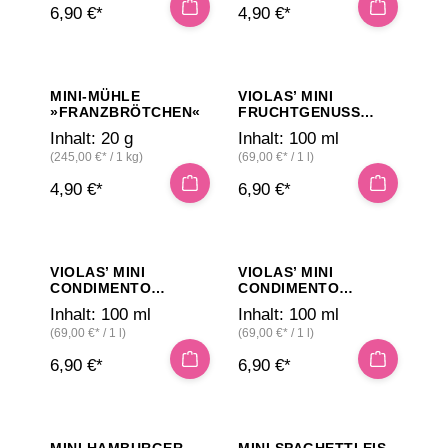
6,90 €*
4,90 €*
MINI-MÜHLE
VIOLAS’ MINI
»FRANZBRÖTCHEN«
FRUCHTGENUSS
»MANGO«
Inhalt:
20 g
Inhalt:
100 ml
(245,00 €* / 1 kg)
(69,00 €* / 1 l)
4,90 €*
6,90 €*
VIOLAS’ MINI
VIOLAS’ MINI
CONDIMENTO
CONDIMENTO
»DATTEL«
»GRANATAPFEL«
Inhalt:
100 ml
Inhalt:
100 ml
(69,00 €* / 1 l)
(69,00 €* / 1 l)
6,90 €*
6,90 €*
MINI HAMBURGER
MINI SPAGHETTI EIS