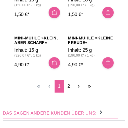
(150,00 €* / 1 kg)
(150,00 €* / 1 kg)
1,50 €*
1,50 €*
MINI-MÜHLE »KLEIN,
MINI-MÜHLE »KLEINE
ABER SCHARF«
FREUDE«
Inhalt:
15 g
Inhalt:
25 g
(326,67 €* / 1 kg)
(196,00 €* / 1 kg)
4,90 €*
4,90 €*
Seite
Seite
1
2
DAS SAGEN ANDERE KUNDEN ÜBER UNS: