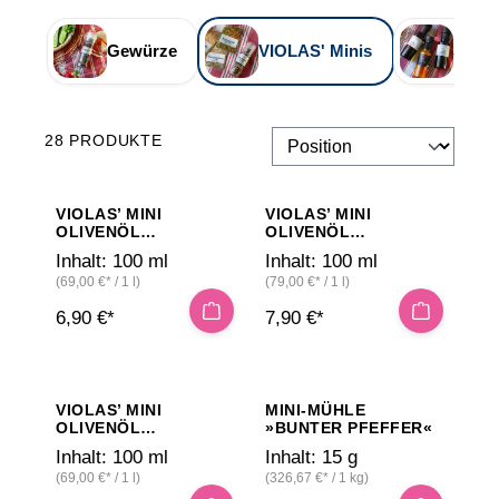
Gewürze
VIOLAS' Minis
Sauce
28 PRODUKTE
VIOLAS’ MINI
VIOLAS’ MINI
OLIVENÖL
OLIVENÖL
»ZITRONE«
»TRÜFFEL«
Inhalt:
100 ml
Inhalt:
100 ml
(69,00 €* / 1 l)
(79,00 €* / 1 l)
6,90 €*
7,90 €*
VIOLAS’ MINI
MINI-MÜHLE
OLIVENÖL
»BUNTER PFEFFER«
»ORANGE«
Inhalt:
100 ml
Inhalt:
15 g
(69,00 €* / 1 l)
(326,67 €* / 1 kg)