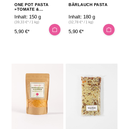
ONE POT PASTA
BÄRLAUCH PASTA
»TOMATE &
STEINPILZ«
Inhalt:
150 g
Inhalt:
180 g
(39,33 €* / 1 kg)
(32,78 €* / 1 kg)
5,90 €*
5,90 €*