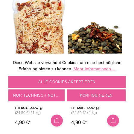
Diese Website verwendet Cookies, um eine bestmögliche
Erfahrung bieten zu können.
Mehr Informationen ...
COOKIE-EINSTELLUNGEN
ALLE COOKIES AKZEPTIEREN
TOMATEN CHILI REIS
PROVENZALISCHER
NUR TECHNISCH NOTWENDIGE
KONFIGURIEREN
LINSENSALAT
Inhalt:
200 g
Inhalt:
200 g
(24,50 €* / 1 kg)
(24,50 €* / 1 kg)
4,90 €*
4,90 €*