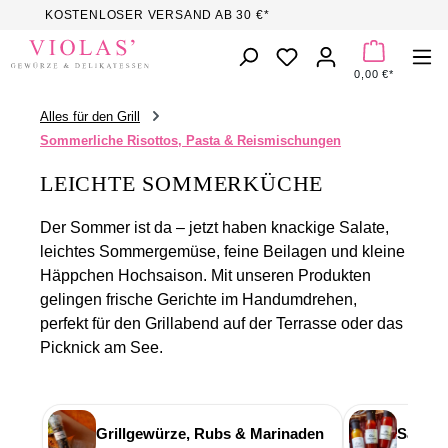
KOSTENLOSER VERSAND AB 30 €*
Zum Hauptinhalt springen
DU HAST 0 PROD
0,00 €*
Alles für den Grill
Sommerliche Risottos, Pasta & Reismischungen
LEICHTE SOMMERKÜCHE
Der Sommer ist da – jetzt haben knackige Salate,
leichtes Sommergemüse, feine Beilagen und kleine
Häppchen Hochsaison. Mit unseren Produkten
gelingen frische Gerichte im Handumdrehen,
perfekt für den Grillabend auf der Terrasse oder das
Picknick am See.
Grillgewürze, Rubs & Marinaden
Saucen