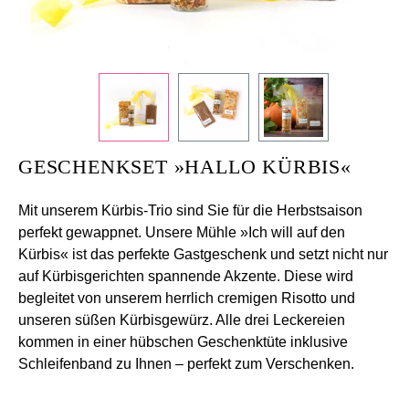
+
/".
This
shortcut
activates
the
screen
GESCHENKSET »HALLO KÜRBIS«
reader
to
Mit unserem Kürbis-Trio sind Sie für die Herbstsaison
help
perfekt gewappnet. Unsere Mühle »Ich will auf den
you
Kürbis« ist das perfekte Gastgeschenk und setzt nicht nur
navigate
auf Kürbisgerichten spannende Akzente. Diese wird
and
begleitet von unserem herrlich cremigen Risotto und
interact
unseren süßen Kürbisgewürz. Alle drei Leckereien
with
kommen in einer hübschen Geschenktüte inklusive
the
Schleifenband zu Ihnen – perfekt zum Verschenken.
content.