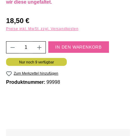
wir diese ungefaltet.
Regulärer Preis:
18,50 €
Preise inkl. MwSt. zzgl. Versandkosten
Produkt Anzahl: Gib den gewünschten Wert e
IN DEN WARENKORB
Nur noch 9 verfügbar
Zum Merkzettel hinzufügen
Produktnummer:
99998