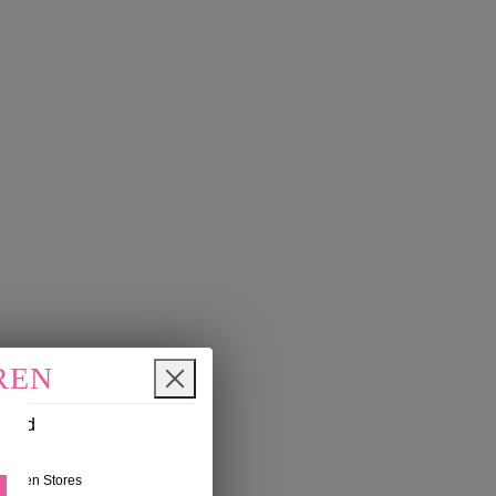
REN
n und
nseren Stores