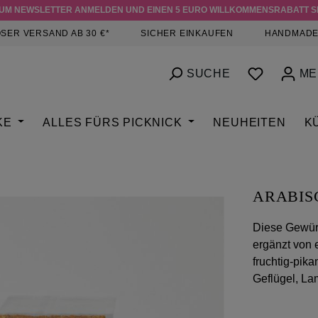
ZUM NEWSLETTER ANMELDEN UND EINEN 5 EURO WILLKOMMENSRABATT S
SER VERSAND AB 30 €*
SICHER EINKAUFEN
HANDMADE
DU HAST
SUCHE
ME
KE
ALLES FÜRS PICKNICK
NEUHEITEN
K
ARABIS
Diese Gewür
ergänzt von 
fruchtig-pik
Geflügel, La