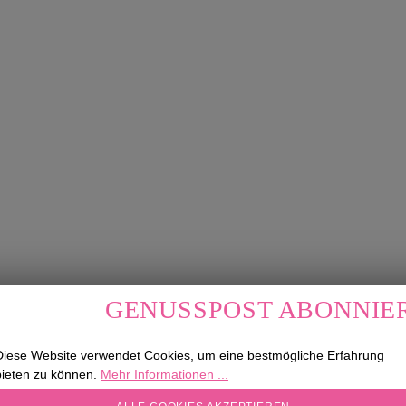
GENUSSPOST ABONNIE
Melden Sie sich jetzt für unseren Newsletter a
Diese Website verwendet Cookies, um eine bestmögliche Erfahrung
sichern Sie sich einen 5 € Willkommensrabatt!
bieten zu können.
Mehr Informationen ...
COOKIE-EINSTELLUNGEN
exklusive Produktempfehlungen
News aus u