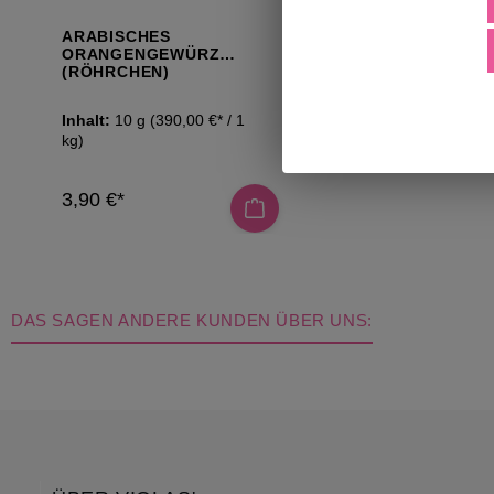
ARABISCHES
ORANGENGEWÜRZ
(RÖHRCHEN)
Inhalt:
10 g
(390,00 €* / 1
kg)
3,90 €*
DAS SAGEN ANDERE KUNDEN ÜBER UNS: