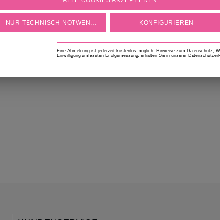
ALLE COOKIES AKZEPTIEREN
geschmackvolle Rezeptideen
Geschenki
NUR TECHNISCH NOTWENDIGE
KONFIGURIEREN
Eine Abmeldung ist jederzeit kostenlos möglich. Hinweise zum Datenschutz, Wid
Einwilligung umfassten Erfolgsmessung, erhalten Sie in unserer Datenschutzerk