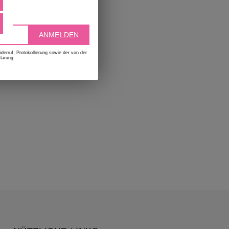
deen
ANMELDEN
erruf, Protokollierung sowie der von der
lärung.