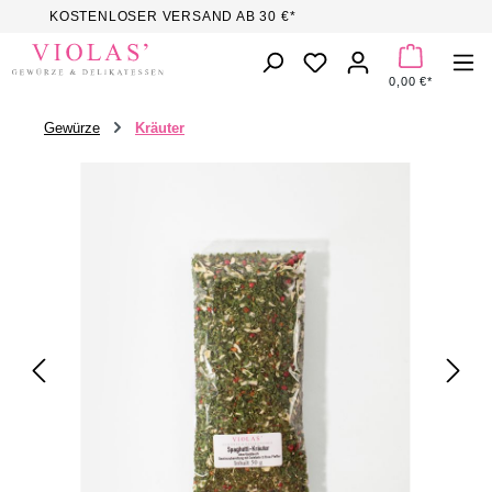
KOSTENLOSER VERSAND AB 30 €*
Zum Hauptinhalt springen
DU HAST 0 PROD
0,00 €*
Gewürze
Kräuter
Bildergalerie überspringen