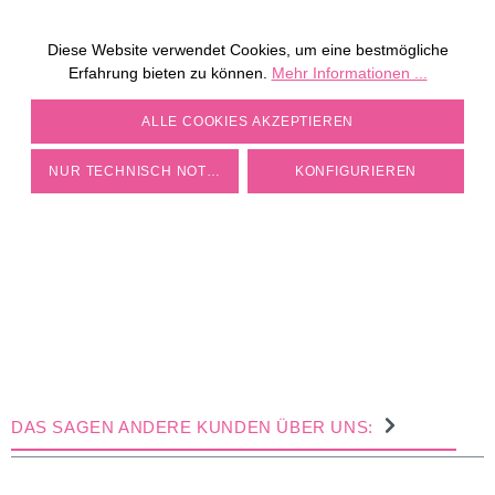
JETZT KOSTENLOS
MÜHLE PERSONALISIEREN
Diese Website verwendet Cookies, um eine bestmögliche
Erfahrung bieten zu können.
Mehr Informationen ...
ZU DEN MÜHLEN
COOKIE-EINSTELLUNGEN
ALLE COOKIES AKZEPTIEREN
NUR TECHNISCH NOTWENDIGE
KONFIGURIEREN
DAS SAGEN ANDERE KUNDEN ÜBER UNS: