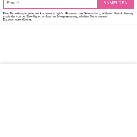
ANMELDEN
Eine Abmeldung ist jederzeit kostenlos möglich. Hinweise zum Datenschutz, Widerruf, Protokollierung
sowie der von der Einwilligung umfassten Erfolgsmessung, erhalten Sie in unserer
Datenschutzerklärung.
IN DEN WARENKORB