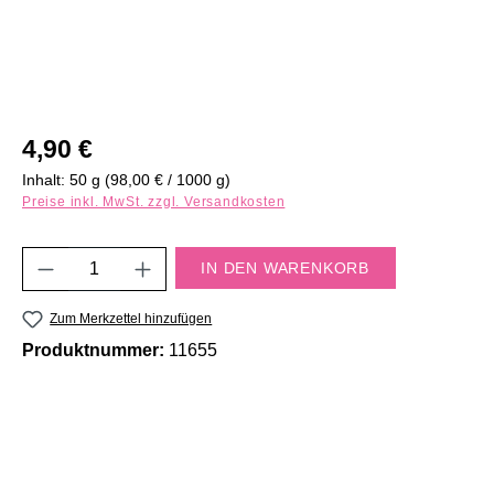
Regulärer Preis:
4,90 €
Inhalt:
50 g
(98,00 € / 1000 g)
Preise inkl. MwSt. zzgl. Versandkosten
Produkt Anzahl: Gib den gewünschten Wert e
IN DEN WARENKORB
Zum Merkzettel hinzufügen
Produktnummer:
11655