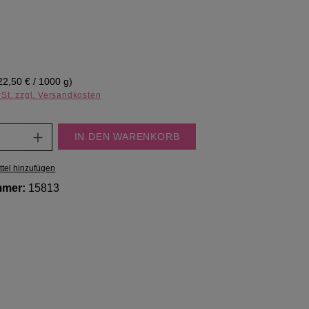
eis:
22,50 € / 1000 g)
wSt. zzgl. Versandkosten
Anzahl: Gib den gewünschten Wert ein oder
IN DEN WARENKORB
tel hinzufügen
mmer:
15813