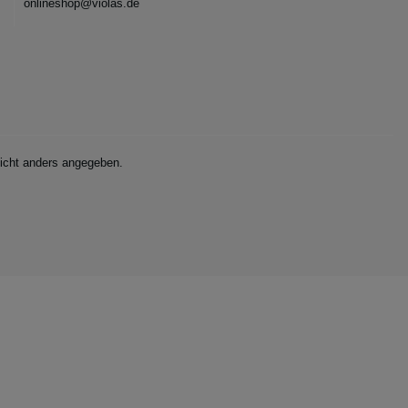
onlineshop@violas.de
cht anders angegeben.