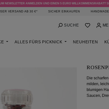
ZUM NEWSLETTER ANMELDEN UND EINEN 5 EURO WILLKOMMENSRABATT S
SER VERSAND AB 30 €*
SICHER EINKAUFEN
HANDMADE
DU HAST
SUCHE
ME
KE
ALLES FÜRS PICKNICK
NEUHEITEN
K
ROSENP
Die scharfen
milden, leic
blumigen Hau
Saucen, Dre