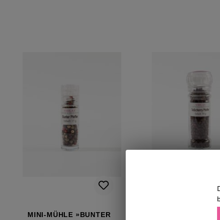
Produktgalerie überspringen
MINI-MÜHLE »BUNTER
TELLICHERRY P