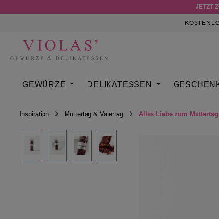
JETZT 
m Hauptinhalt springen
Zur Suche springen
Zur Hauptnavigation springen
KOSTENLO
GEWÜRZE
DELIKATESSEN
GESCHEN
Inspiration
Muttertag & Vatertag
Alles Liebe zum Muttertag
Bildergalerie überspringen