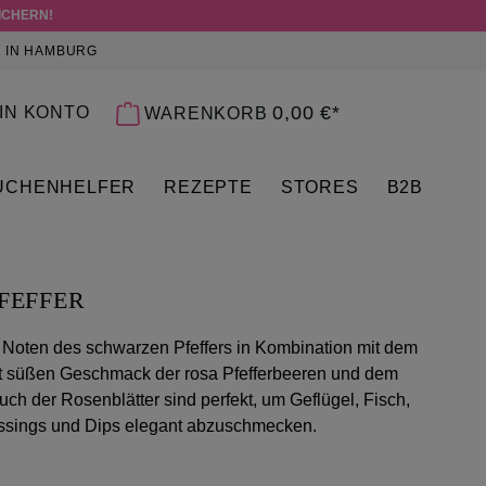
ICHERN!
 IN HAMBURG
 0 PRODUKTE AUF DEM MERKZETTEL
0,00 €*
IN KONTO
WARENKORB
ÜCHENHELFER
REZEPTE
STORES
B2B
FEFFER
 Noten des schwarzen Pfeffers in Kombination mit dem
ht süßen Geschmack der rosa Pfefferbeeren und dem
ch der Rosenblätter sind perfekt, um Geflügel, Fisch,
ssings und Dips elegant abzuschmecken.