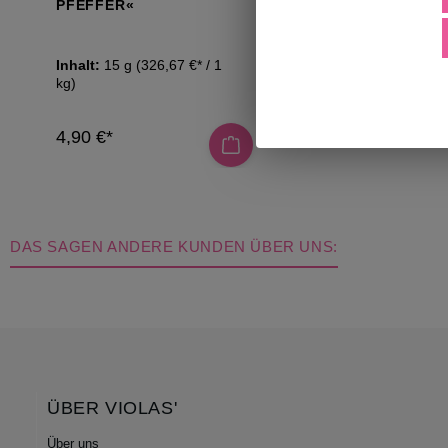
PFEFFER«
Inhalt:
15 g
(326,67 €* / 1
Inhalt:
50 g
(178,00 
kg)
kg)
4,90 €*
8,90 €*
DAS SAGEN ANDERE KUNDEN ÜBER UNS:
ÜBER VIOLAS'
Über uns