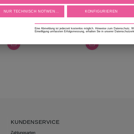
geschmackvolle Rezeptideen
Geschenki
NUR TECHNISCH NOTWENDIGE
KONFIGURIEREN
€* / 1
Inhalt:
50 g
(178,00 €* / 1
kg)
Eine Abmeldung ist jederzeit kostenlos möglich. Hinweise zum Datenschutz, Wid
Einwilligung umfassten Erfolgsmessung, erhalten Sie in unserer Datenschutzerk
8,90 €*
KUNDENSERVICE
Zahlungsarten