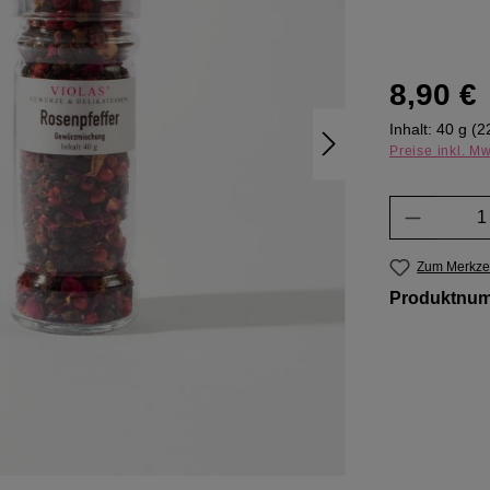
Regulärer Pr
8,90 €
Inhalt:
40 g
(2
Preise inkl. M
Produkt 
Zum Merkzet
Produktnu