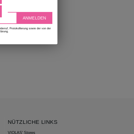
deen
ANMELDEN
erruf, Protokollierung sowie der von der
lärung.
NÜTZLICHE LINKS
VIOLAS' Stores