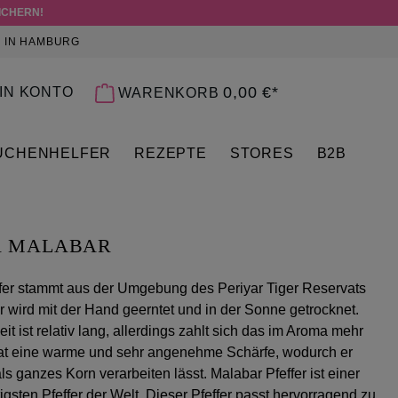
ICHERN!
 IN HAMBURG
 0 PRODUKTE AUF DEM MERKZETTEL
0,00 €*
IN KONTO
WARENKORB
ÜCHENHELFER
REZEPTE
STORES
B2B
R MALABAR
fer stammt aus der Umgebung des Periyar Tiger Reservats
Er wird mit der Hand geerntet und in der Sonne getrocknet.
it ist relativ lang, allerdings zahlt sich das im Aroma mehr
hat eine warme und sehr angenehme Schärfe, wodurch er
als ganzes Korn verarbeiten lässt. Malabar Pfeffer ist einer
gsten Pfeffer der Welt. Dieser Pfeffer passt hervorragend zu