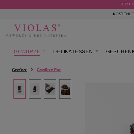
JETZT 
m Hauptinhalt springen
Zur Suche springen
Zur Hauptnavigation springen
KOSTENLO
GEWÜRZE
DELIKATESSEN
GESCHEN
Gewürze
Gewürze Pur
Bildergalerie überspringen