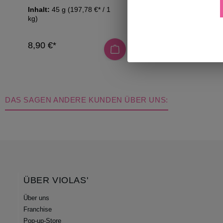
Inhalt:
45 g
(197,78 €* / 1
Inhalt:
30 g
(196,67 
kg)
kg)
8,90 €*
5,90 €*
DAS SAGEN ANDERE KUNDEN ÜBER UNS:
ÜBER VIOLAS'
Über uns
Franchise
Pop-up-Store