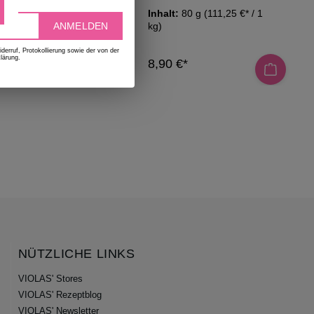
50 g
(118,00 €* / 1
Inhalt:
80 g
(111,25 €* / 1
kg)
ANMELDEN
erruf, Protokollierung sowie der von der
lärung.
*
8,90 €*
NÜTZLICHE LINKS
VIOLAS' Stores
VIOLAS' Rezeptblog
VIOLAS' Newsletter