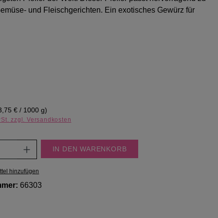
emüse- und Fleischgerichten. Ein exotisches Gewürz für
eis:
3,75 € / 1000 g)
wSt. zzgl. Versandkosten
Anzahl: Gib den gewünschten Wert ein oder
IN DEN WARENKORB
tel hinzufügen
mmer:
66303