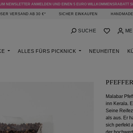
ZUM NEWSLETTER ANMELDEN UND EINEN 5 EURO WILLKOMMENSRABATT S
SER VERSAND AB 30 €*
SICHER EINKAUFEN
HANDMADE
DU HAST
SUCHE
ME
KE
ALLES FÜRS PICKNICK
NEUHEITEN
K
PFEFFE
Malabar Pfef
inn Kerala. 
Seine Reifeze
als aus. Er 
sich perfekt 
der hochwerti