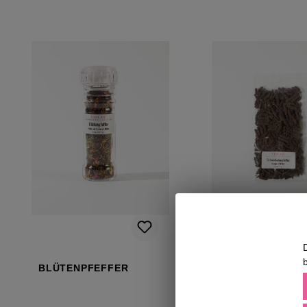
BLÜTENPFEFFER
SCHOKOLADENP
R (LANGER PFEF