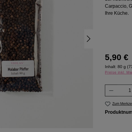
Carpaccio, G
Ihre Küche.
Regulärer Pr
5,90 €
Inhalt:
80 g
(7
Preise inkl. M
Produkt 
Zum Merkzet
Produktnu