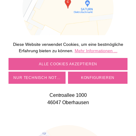
Diese Website verwendet Cookies, um eine bestmögliche
Erfahrung bieten zu können.
Mehr Informationen ...
COOKIE-EINSTELLUNGEN
BEI LEONARDO IM CENTRO IN
ALLE COOKIES AKZEPTIEREN
OBERHAUSEN
NUR TECHNISCH NOTWENDIGE
KONFIGURIEREN
Adresse:
Centroallee 1000
46047 Oberhausen