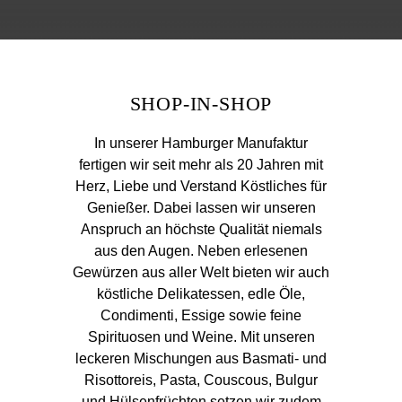
Sie
„Strg
+
/“.
SHOP-IN-SHOP
Diese
Tastenkombination
In unserer Hamburger Manufaktur
aktiviert
fertigen wir seit mehr als 20 Jahren mit
den
Herz, Liebe und Verstand Köstliches für
Screenreader,
Genießer. Dabei lassen wir unseren
der
Anspruch an höchste Qualität niemals
Ihnen
aus den Augen. Neben erlesenen
beim
Gewürzen aus aller Welt bieten wir auch
Navigieren
köstliche Delikatessen, edle Öle,
und
Condimenti, Essige sowie feine
Interagieren
Spirituosen und Weine. Mit unseren
im
leckeren Mischungen aus Basmati- und
Inhalt
Risottoreis, Pasta, Couscous, Bulgur
hilft.
und Hülsenfrüchten setzen wir zudem