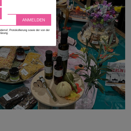
deen
ANMELDEN
erruf, Protokollierung sowie der von der
lärung.