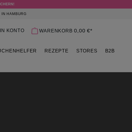
ICHERN!
 IN HAMBURG
 0 PRODUKTE AUF DEM MERKZETTEL
0,00 €*
IN KONTO
WARENKORB
ÜCHENHELFER
REZEPTE
STORES
B2B