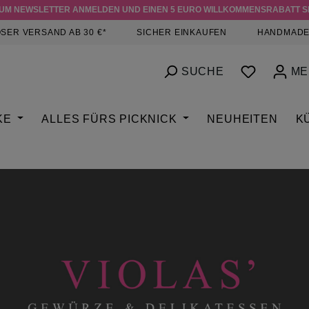
ZUM NEWSLETTER ANMELDEN UND EINEN 5 EURO WILLKOMMENSRABATT S
SER VERSAND AB 30 €*
SICHER EINKAUFEN
HANDMADE
DU HAST
SUCHE
ME
KE
ALLES FÜRS PICKNICK
NEUHEITEN
K