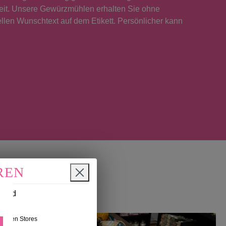
it. Unsere Gewürzmühlen erhalten Sie ohne
ellen Wunschtext auf dem Etikett. Persönlicher kann
REN
n und
nseren Stores