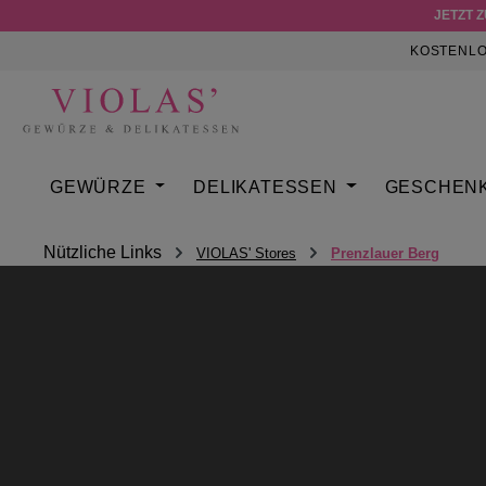
JETZT 
m Hauptinhalt springen
Zur Suche springen
Zur Hauptnavigation springen
KOSTENLO
GEWÜRZE
DELIKATESSEN
GESCHEN
Nützliche Links
VIOLAS' Stores
Prenzlauer Berg