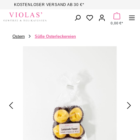
KOSTENLOSER VERSAND AB 30 €*
Zum Hauptinhalt springen
DU HAST 0 PROD
0,00 €*
Ostern
Süße Osterleckereien
Bildergalerie überspringen