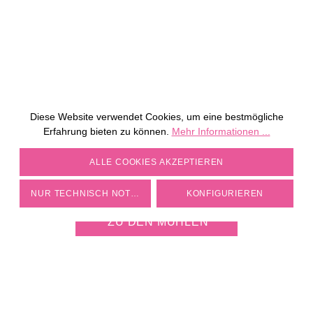
Diese Website verwendet Cookies, um eine bestmögliche
Erfahrung bieten zu können.
Mehr Informationen ...
COOKIE-EINSTELLUNGEN
ALLE COOKIES AKZEPTIEREN
JETZT KOSTENLOS
MÜHLE PERSONALISIEREN
NUR TECHNISCH NOTWENDIGE
KONFIGURIEREN
ZU DEN MÜHLEN