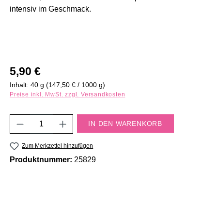
intensiv im Geschmack.
Regulärer Preis:
5,90 €
Inhalt:
40 g
(147,50 € / 1000 g)
Preise inkl. MwSt. zzgl. Versandkosten
Produkt Anzahl: Gib den gewünschten Wert e
IN DEN WARENKORB
Zum Merkzettel hinzufügen
Produktnummer:
25829