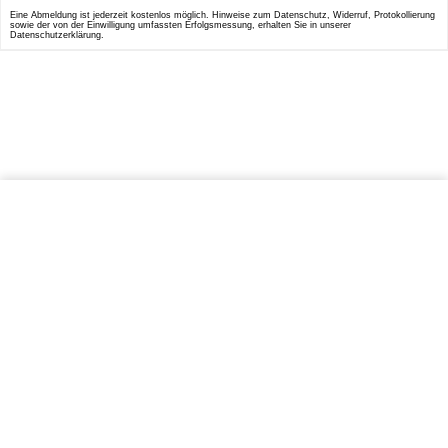
Eine Abmeldung ist jederzeit kostenlos möglich. Hinweise zum Datenschutz, Widerruf, Protokollierung
sowie der von der Einwilligung umfassten Erfolgsmessung, erhalten Sie in unserer
Datenschutzerklärung.
IN DEN WARENKORB