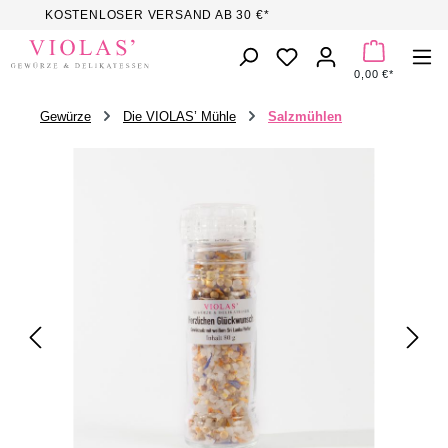
KOSTENLOSER VERSAND AB 30 €*
Zum Hauptinhalt springen
DU HAST 0 PROD
0,00 €*
Gewürze
Die VIOLAS’ Mühle
Salzmühlen
Bildergalerie überspringen