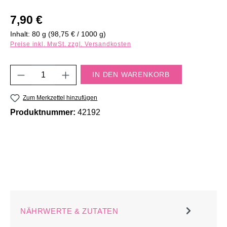
Regulärer Preis:
7,90 €
Inhalt:
80 g
(98,75 € / 1000 g)
Preise inkl. MwSt. zzgl. Versandkosten
Produkt Anzahl: Gib den gewünschten Wert e
IN DEN WARENKORB
Zum Merkzettel hinzufügen
Produktnummer:
42192
NÄHRWERTE & ZUTATEN