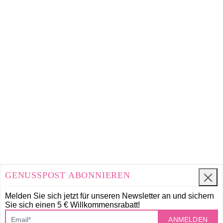
Wer lieber selbst kombiniert, stellt ein
Wunschgeschenk
ganz nach Geschmack
zusammen. Aus den Zutaten entsteht ein
individuelles Präsent, fast wie selbst gemacht, nur
ohne den Aufwand in der eigenen Küche. Auf
Wunsch erhält jedes Geschenk ein personalisiertes
Etikett, und wenn die Zeit knapp ist oder die
Auswahl lieber überlassen wird, bietet
ein
Geschenkgutschein
eine unkomplizierte,
genussvolle Lösung.
WARUM KULINARISCHE
GESCHENKE VON VIOLAS’?
GENUSSPOST ABONNIEREN
Melden Sie sich jetzt für unseren Newsletter an und
sichern
✔ Über 20 Jahre Erfahrung – Manufaktur-Qualität
Sie sich einen 5 € Willkommensrabatt!
aus dem Herzen Hamburgs
ANMELDEN
✔ Handverlesene Zutaten, sorgfältig veredelt