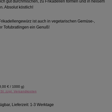
ch gut durchmischen, zu Frikadellen formen und in heißem
n. Absolut köstlich!
Frikadellengewürz ist auch in vegetarischen Gemüse-,
er Tofubratlingen ein Genuß!
eis:
8,00 € / 1000 g)
wSt. zzgl. Versandkosten
ügbar, Lieferzeit: 1-3 Werktage