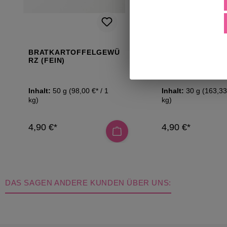
BRATKARTOFFELGEWÜ
KARTOFFELSAL
RZ (FEIN)
GEWÜRZ
Inhalt:
50 g
(98,00 €* / 1
Inhalt:
30 g
(163,33 
kg)
kg)
4,90 €*
4,90 €*
DAS SAGEN ANDERE KUNDEN ÜBER UNS: