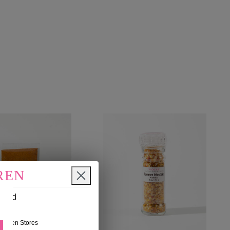
REN
n und
nseren Stores