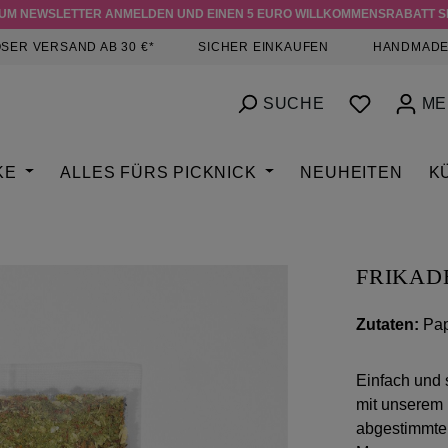
ZUM NEWSLETTER ANMELDEN UND EINEN 5 EURO WILLKOMMENSRABATT S
SER VERSAND AB 30 €*
SICHER EINKAUFEN
HANDMADE
DU HAST
SUCHE
ME
KE
ALLES FÜRS PICKNICK
NEUHEITEN
K
FRIKAD
Zutaten:
Pap
Einfach und 
mit unserem 
abgestimmten