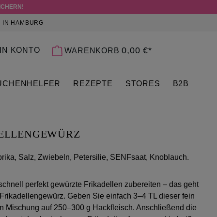
ICHERN!
 IN HAMBURG
 0 PRODUKTE AUF DEM MERKZETTEL
0,00 €*
IN KONTO
WARENKORB
ÜCHENHELFER
REZEPTE
STORES
B2B
ELLENGEWÜRZ
rika, Salz, Zwiebeln, Petersilie, SENFsaat, Knoblauch.
schnell perfekt gewürzte Frikadellen zubereiten – das geht
Frikadellengewürz. Geben Sie einfach 3–4 TL dieser fein
 Mischung auf 250–300 g Hackfleisch. Anschließend die