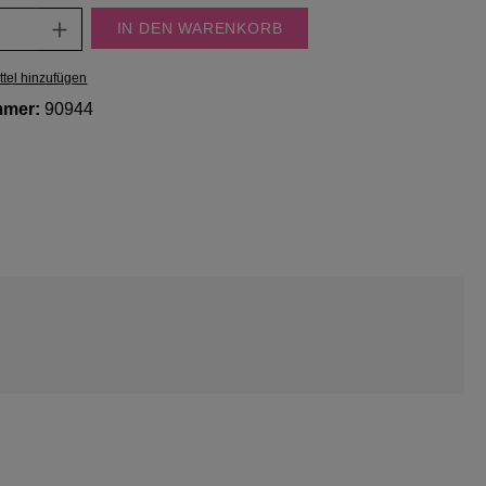
Anzahl: Gib den gewünschten Wert ein oder
IN DEN WARENKORB
tel hinzufügen
mmer:
90944