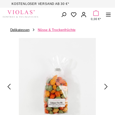
KOSTENLOSER VERSAND AB 30 €*
Zum Hauptinhalt springen
DU HAST 0 PROD
0,00 €*
Delikatessen
Nüsse & Trockenfrüchte
Bildergalerie überspringen