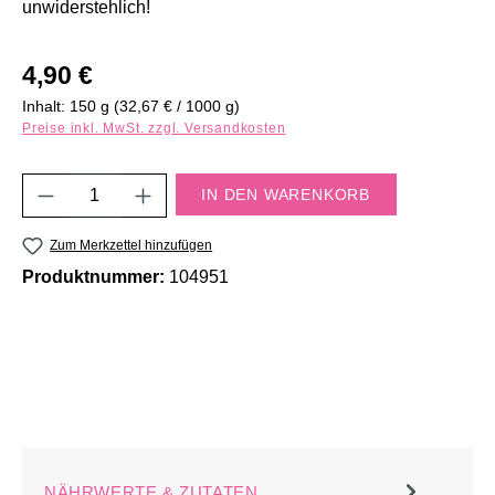
unwiderstehlich!
Regulärer Preis:
4,90 €
Inhalt:
150 g
(32,67 € / 1000 g)
Preise inkl. MwSt. zzgl. Versandkosten
Produkt Anzahl: Gib den gewünschten Wert e
IN DEN WARENKORB
Zum Merkzettel hinzufügen
Produktnummer:
104951
NÄHRWERTE & ZUTATEN