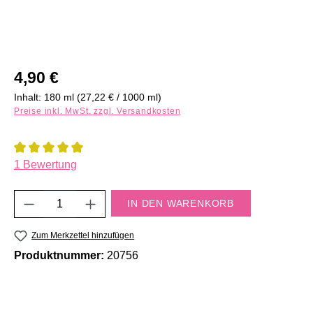
Regulärer Preis:
4,90 €
Inhalt:
180 ml
(27,22 € / 1000 ml)
Preise inkl. MwSt. zzgl. Versandkosten
Durchschnittliche Bewertung von 5 von 5 Sternen
1 Bewertung
Produkt Anzahl: Gib den gewünschten Wert e
IN DEN WARENKORB
Zum Merkzettel hinzufügen
Produktnummer:
20756