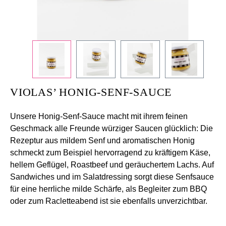
+
/".
This
shortcut
activates
the
screen
VIOLAS’ HONIG-SENF-SAUCE
reader
to
Unsere Honig-Senf-Sauce macht mit ihrem feinen
help
Geschmack alle Freunde würziger Saucen glücklich: Die
you
Rezeptur aus mildem Senf und aromatischen Honig
navigate
schmeckt zum Beispiel hervorragend zu kräftigem Käse,
and
hellem Geflügel, Roastbeef und geräuchertem Lachs. Auf
interact
Sandwiches und im Salatdressing sorgt diese Senfsauce
with
für eine herrliche milde Schärfe, als Begleiter zum BBQ
the
oder zum Racletteabend ist sie ebenfalls unverzichtbar.
content.