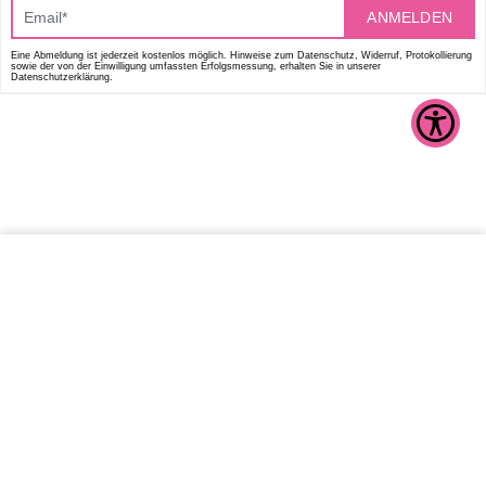
ANMELDEN
Eine Abmeldung ist jederzeit kostenlos möglich. Hinweise zum Datenschutz, Widerruf, Protokollierung
sowie der von der Einwilligung umfassten Erfolgsmessung, erhalten Sie in unserer
Datenschutzerklärung.
IN DEN WARENKORB