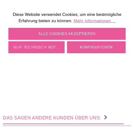
JETZT KOSTENLOS
MÜHLE PERSONALISIEREN
Diese Website verwendet Cookies, um eine bestmögliche
Erfahrung bieten zu können.
Mehr Informationen ...
ZU DEN MÜHLEN
COOKIE-EINSTELLUNGEN
ALLE COOKIES AKZEPTIEREN
NUR TECHNISCH NOTWENDIGE
KONFIGURIEREN
DAS SAGEN ANDERE KUNDEN ÜBER UNS: