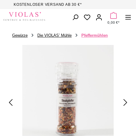
KOSTENLOSER VERSAND AB 30 €*
Zum Hauptinhalt springen
DU HAST 0 PROD
0,00 €*
Gewürze
Die VIOLAS’ Mühle
Pfeffermühlen
Bildergalerie überspringen