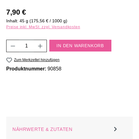
Regulärer Preis:
7,90 €
Inhalt:
45 g
(175,56 € / 1000 g)
Preise inkl. MwSt. zzgl. Versandkosten
Produkt Anzahl: Gib den gewünschten Wert e
IN DEN WARENKORB
Zum Merkzettel hinzufügen
Produktnummer:
90858
NÄHRWERTE & ZUTATEN