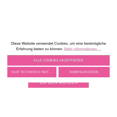
Diese Website verwendet Cookies, um eine bestmögliche
Erfahrung bieten zu können.
Mehr Informationen ...
COOKIE-EINSTELLUNGEN
ALLE COOKIES AKZEPTIEREN
JETZT KOSTENLOS
MÜHLE PERSONALISIEREN
NUR TECHNISCH NOTWENDIGE
KONFIGURIEREN
ZU DEN MÜHLEN