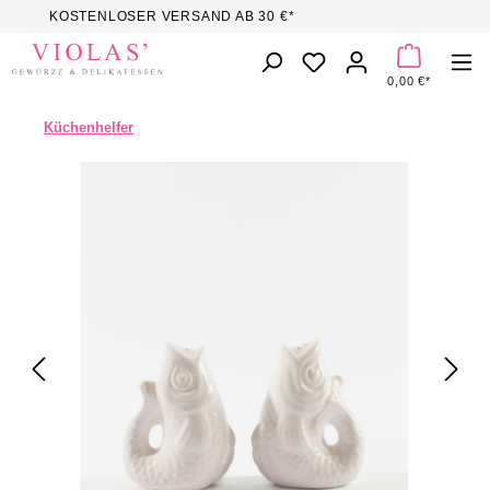
KOSTENLOSER VERSAND AB 30 €*
Zum Hauptinhalt springen
DU HAST 0 PROD
0,00 €*
Küchenhelfer
Bildergalerie überspringen