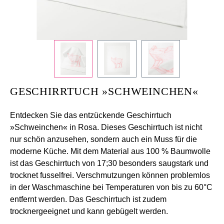
+
/".
This
shortcut
activates
the
screen
GESCHIRRTUCH »SCHWEINCHEN«
reader
to
Entdecken Sie das entzückende Geschirrtuch
help
»
Schweinchen
« in Rosa.
Dieses Geschirrtuch ist nicht
you
nur schön anzusehen, sondern auch ein Muss für die
navigate
moderne Küche. Mit dem Material aus 100 % Baumwolle
and
ist das Geschirrtuch von 17;30 besonders saugstark und
interact
trocknet fusselfrei. Verschmutzungen können problemlos
with
in der Waschmaschine bei Temperaturen von bis zu 60°C
the
entfernt werden. Das Geschirrtuch ist zudem
content.
trocknergeeignet und kann gebügelt werden.