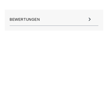
BEWERTUNGEN
JETZT KOSTENLOS
MÜHLE PERSONALISIEREN