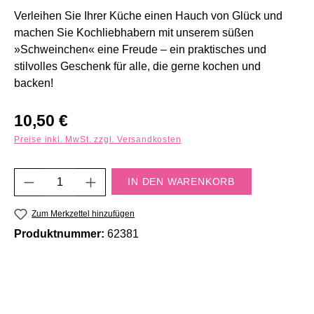
Verleihen Sie Ihrer Küche einen Hauch von Glück und
machen Sie Kochliebhabern mit unserem süßen
»Schweinchen« eine Freude – ein praktisches und
stilvolles Geschenk für alle, die gerne kochen und
backen!
Regulärer Preis:
10,50 €
Preise inkl. MwSt. zzgl. Versandkosten
Produkt Anzahl: Gib den gewünschten Wert e
IN DEN WARENKORB
Zum Merkzettel hinzufügen
Produktnummer:
62381